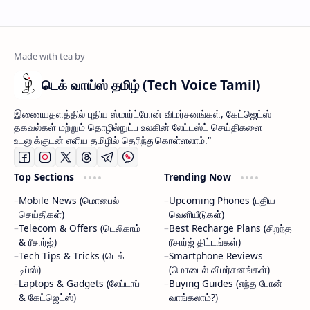
டெக் வாய்ஸ் தமிழ் (Tech Voice Tamil)
இணையதளத்தில் புதிய ஸ்மார்ட்போன் விமர்சனங்கள், கேட்ஜெட்ஸ்
தகவல்கள் மற்றும் தொழில்நுட்ப உலகின் லேட்டஸ்ட் செய்திகளை
உடனுக்குடன் எளிய தமிழில் தெரிந்துகொள்ளலாம்."
Top Sections
Trending Now
Mobile News (மொபைல்
Upcoming Phones (புதிய
செய்திகள்)
வெளியீடுகள்)
Telecom & Offers (டெலிகாம்
Best Recharge Plans (சிறந்த
& ரீசார்ஜ்)
ரீசார்ஜ் திட்டங்கள்)
Tech Tips & Tricks (டெக்
Smartphone Reviews
டிப்ஸ்)
(மொபைல் விமர்சனங்கள்)
Laptops & Gadgets (லேப்டாப்
Buying Guides (எந்த போன்
& கேட்ஜெட்ஸ்)
வாங்கலாம்?)