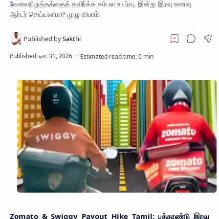
வேலைநிறுத்தத்தைத் தவிர்க்க சம்பள உயர்வு. இன்று இரவு உணவு
ஆர்டர் செய்யலாமா? முழு விபரம்.
Zomato & Swiggy Payout Hike Tamil: புத்தாண்டு இரவு