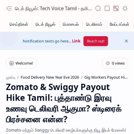
டெக் நியூஸ்: Tech Voice Tamil - தமிழ் டெக் & 2026 AI செய்திகள்.
Notification texts go here...
Link
Reach out!
Food Delivery New Year Eve 2026
Gig Workers Payout Hike
முகப்பு
Zomato & Swiggy Payout
Hidden Menu
Hike Tamil: புத்தாண்டு இரவு
Hidden Menu
உணவு டெலிவரி ஆகுமா? ஸ்டிரைக்
பிரச்சனை என்ன?
Zomato மற்றும் Swiggy டெலிவரி ஊழியர்களுக்கு நியூ இயர் போனஸ்!