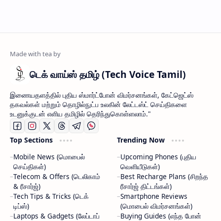
டெக் வாய்ஸ் தமிழ் (Tech Voice Tamil)
இணையதளத்தில் புதிய ஸ்மார்ட்போன் விமர்சனங்கள், கேட்ஜெட்ஸ்
தகவல்கள் மற்றும் தொழில்நுட்ப உலகின் லேட்டஸ்ட் செய்திகளை
உடனுக்குடன் எளிய தமிழில் தெரிந்துகொள்ளலாம்."
Top Sections
Trending Now
Mobile News (மொபைல்
Upcoming Phones (புதிய
செய்திகள்)
வெளியீடுகள்)
Telecom & Offers (டெலிகாம்
Best Recharge Plans (சிறந்த
& ரீசார்ஜ்)
ரீசார்ஜ் திட்டங்கள்)
Tech Tips & Tricks (டெக்
Smartphone Reviews
டிப்ஸ்)
(மொபைல் விமர்சனங்கள்)
Laptops & Gadgets (லேப்டாப்
Buying Guides (எந்த போன்