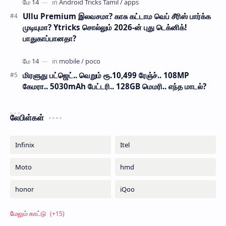
Ullu Premium இலவசமா? காசு கட்டாம வெப் சீரிஸ் பார்க்க
முடியுமா? Ytricks சொல்லும் 2026-ன் புது டெக்னிக்!
பாதுகாப்பானதா?
மிரளுது பட்ஜெட்.. வெறும் ரூ.10,499 ரேஞ்ச்.. 108MP
கேமரா.. 5030mAh பேட்டரி.. 128GB மெமரி.. எந்த மாடல்?
லேபிள்கள்