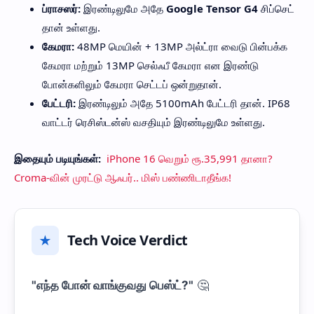
ப்ராசஸர்:
இரண்டிலுமே அதே
Google Tensor G4
சிப்செட்
தான் உள்ளது.
கேமரா:
48MP மெயின் + 13MP அல்ட்ரா வைடு பின்பக்க
கேமரா மற்றும் 13MP செல்ஃபீ கேமரா என இரண்டு
போன்களிலும் கேமரா செட்டப் ஒன்றுதான்.
பேட்டரி:
இரண்டிலும் அதே 5100mAh பேட்டரி தான். IP68
வாட்டர் ரெசிஸ்டன்ஸ் வசதியும் இரண்டிலுமே உள்ளது.
இதையும் படியுங்கள்:
iPhone 16 வெறும் ரூ.35,991 தானா?
Croma-வின் முரட்டு ஆஃபர்.. மிஸ் பண்ணிடாதீங்க!
Tech Voice Verdict
★
"எந்த போன் வாங்குவது பெஸ்ட்?"
🤔