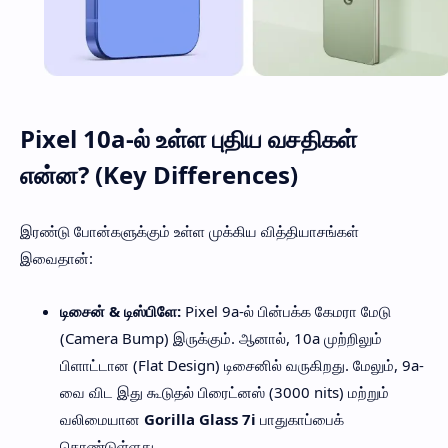
Pixel 10a-ல் உள்ள புதிய வசதிகள்
என்ன? (Key Differences)
இரண்டு போன்களுக்கும் உள்ள முக்கிய வித்தியாசங்கள்
இவைதான்:
டிசைன் & டிஸ்பிளே:
Pixel 9a-ல் பின்பக்க கேமரா மேடு
(Camera Bump) இருக்கும். ஆனால், 10a முற்றிலும்
பிளாட்டான (Flat Design) டிசைனில் வருகிறது. மேலும், 9a-
வை விட இது கூடுதல் பிரைட்னஸ் (3000 nits) மற்றும்
வலிமையான
Gorilla Glass 7i
பாதுகாப்பைக்
கொண்டுள்ளது.