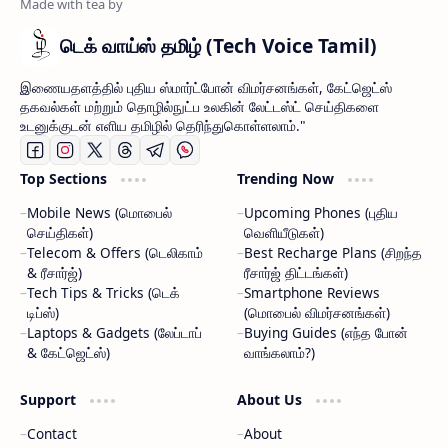
டெக் வாய்ஸ் தமிழ் (Tech Voice Tamil)
இணையதளத்தில் புதிய ஸ்மார்ட்போன் விமர்சனங்கள், கேட்ஜெட்ஸ்
தகவல்கள் மற்றும் தொழில்நுட்ப உலகின் லேட்டஸ்ட் செய்திகளை
உடனுக்குடன் எளிய தமிழில் தெரிந்துகொள்ளலாம்."
Top Sections
Trending Now
Mobile News (மொபைல்
Upcoming Phones (புதிய
செய்திகள்)
வெளியீடுகள்)
Telecom & Offers (டெலிகாம்
Best Recharge Plans (சிறந்த
& ரீசார்ஜ்)
ரீசார்ஜ் திட்டங்கள்)
Tech Tips & Tricks (டெக்
Smartphone Reviews
டிப்ஸ்)
(மொபைல் விமர்சனங்கள்)
Laptops & Gadgets (லேப்டாப்
Buying Guides (எந்த போன்
& கேட்ஜெட்ஸ்)
வாங்கலாம்?)
Support
About Us
Contact
About