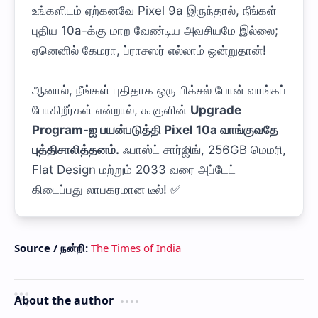
உங்களிடம் ஏற்கனவே Pixel 9a இருந்தால், நீங்கள்
புதிய 10a-க்கு மாற வேண்டிய அவசியமே இல்லை;
ஏனெனில் கேமரா, ப்ராசஸர் எல்லாம் ஒன்றுதான்!
ஆனால், நீங்கள் புதிதாக ஒரு பிக்சல் போன் வாங்கப்
போகிறீர்கள் என்றால், கூகுளின்
Upgrade
Program-ஐ பயன்படுத்தி Pixel 10a வாங்குவதே
புத்திசாலித்தனம்.
ஃபாஸ்ட் சார்ஜிங், 256GB மெமரி,
Flat Design மற்றும் 2033 வரை அப்டேட்
கிடைப்பது லாபகரமான டீல்! ✅
Source / நன்றி:
The Times of India
About the author