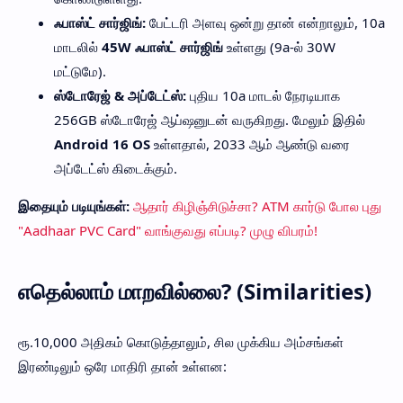
ஃபாஸ்ட் சார்ஜிங்:
பேட்டரி அளவு ஒன்று தான் என்றாலும், 10a
மாடலில்
45W ஃபாஸ்ட் சார்ஜிங்
உள்ளது (9a-ல் 30W
மட்டுமே).
ஸ்டோரேஜ் & அப்டேட்ஸ்:
புதிய 10a மாடல் நேரடியாக
256GB ஸ்டோரேஜ் ஆப்ஷனுடன் வருகிறது. மேலும் இதில்
Android 16 OS
உள்ளதால், 2033 ஆம் ஆண்டு வரை
அப்டேட்ஸ் கிடைக்கும்.
இதையும் படியுங்கள்:
ஆதார் கிழிஞ்சிடுச்சா? ATM கார்டு போல புது
"Aadhaar PVC Card" வாங்குவது எப்படி? முழு விபரம்!
எதெல்லாம் மாறவில்லை? (Similarities)
ரூ.10,000 அதிகம் கொடுத்தாலும், சில முக்கிய அம்சங்கள்
இரண்டிலும் ஒரே மாதிரி தான் உள்ளன: