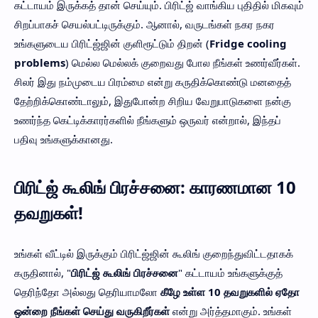
கட்டாயம் இருக்கத் தான் செய்யும். பிரிட்ஜ் வாங்கிய புதிதில் மிகவும்
சிறப்பாகச் செயல்பட்டிருக்கும். ஆனால், வருடங்கள் நகர நகர
உங்களுடைய பிரிட்ஜ்ஜின் குளிரூட்டும் திறன் (
Fridge cooling
problems
) மெல்ல மெல்லக் குறைவது போல நீங்கள் உணர்வீர்கள்.
சிலர் இது நம்முடைய பிரம்மை என்று கருதிக்கொண்டு மனதைத்
தேற்றிக்கொண்டாலும், இதுபோன்ற சிறிய வேறுபாடுகளை நன்கு
உணர்ந்த கெட்டிக்காரர்களில் நீங்களும் ஒருவர் என்றால், இந்தப்
பதிவு உங்களுக்கானது.
பிரிட்ஜ் கூலிங் பிரச்சனை: காரணமான 10
தவறுகள்!
உங்கள் வீட்டில் இருக்கும் பிரிட்ஜ்ஜின் கூலிங் குறைந்துவிட்டதாகக்
கருதினால், "
பிரிட்ஜ் கூலிங் பிரச்சனை
" கட்டாயம் உங்களுக்குத்
தெரிந்தோ அல்லது தெரியாமலோ
கீழே உள்ள 10 தவறுகளில் ஏதோ
ஒன்றை நீங்கள் செய்து வருகிறீர்கள்
என்று அர்த்தமாகும். உங்கள்