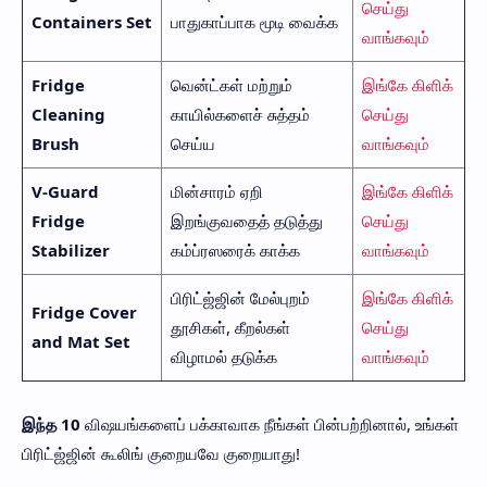
செய்து
Containers Set
பாதுகாப்பாக மூடி வைக்க
வாங்கவும்
Fridge
வென்ட்கள் மற்றும்
இங்கே கிளிக்
Cleaning
காயில்களைச் சுத்தம்
செய்து
Brush
செய்ய
வாங்கவும்
V-Guard
மின்சாரம் ஏறி
இங்கே கிளிக்
Fridge
இறங்குவதைத் தடுத்து
செய்து
Stabilizer
கம்ப்ரஸரைக் காக்க
வாங்கவும்
பிரிட்ஜ்ஜின் மேல்புறம்
இங்கே கிளிக்
Fridge Cover
தூசிகள், கீறல்கள்
செய்து
and Mat Set
விழாமல் தடுக்க
வாங்கவும்
இந்த 10
விஷயங்களைப் பக்காவாக நீங்கள் பின்பற்றினால், உங்கள்
பிரிட்ஜ்ஜின் கூலிங் குறையவே குறையாது!