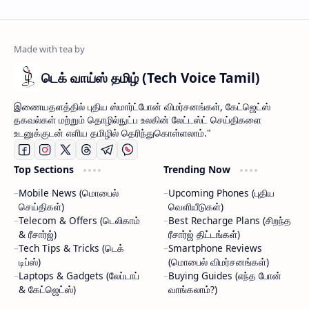
டெக் வாய்ஸ் தமிழ் (Tech Voice Tamil)
இணையதளத்தில் புதிய ஸ்மார்ட்போன் விமர்சனங்கள், கேட்ஜெட்ஸ்
தகவல்கள் மற்றும் தொழில்நுட்ப உலகின் லேட்டஸ்ட் செய்திகளை
உடனுக்குடன் எளிய தமிழில் தெரிந்துகொள்ளலாம்."
Top Sections
Trending Now
Mobile News (மொபைல்
Upcoming Phones (புதிய
செய்திகள்)
வெளியீடுகள்)
Telecom & Offers (டெலிகாம்
Best Recharge Plans (சிறந்த
& ரீசார்ஜ்)
ரீசார்ஜ் திட்டங்கள்)
Tech Tips & Tricks (டெக்
Smartphone Reviews
டிப்ஸ்)
(மொபைல் விமர்சனங்கள்)
Laptops & Gadgets (லேப்டாப்
Buying Guides (எந்த போன்
& கேட்ஜெட்ஸ்)
வாங்கலாம்?)