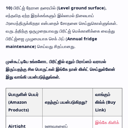
10)
பிரிட்ஜ் நேரான தரையில் (
Level ground surface
),
எந்தவித ஏற்ற இறக்கங்களும் இல்லாமல் நிலையாய்
அமைந்திருக்கிறதா என்பதைச் சோதனை செய்துகொள்ளுங்கள்.
வருடத்திற்கு ஒருமுறையாவது பிரிட்ஜ் மெக்கானிக்கை வைத்து
பிரிட்ஜ்ஜை முழுமையாக செக் அப் (
Annual fridge
maintenance
) செய்வது சிறப்பானது.
முன்கூட்டியே உங்களோட பிரிட்ஜில் ஏதும் பிராப்ளம் வராமல்
இருப்பதற்கு சில பொருட்கள் இங்கே நான் லிஸ்ட் செய்துள்ளேன்
இது வாங்கி பயன்படுத்துங்கள்.
பொருளின் பெயர்
வாங்கும்
(Amazon
எதற்குப் பயன்படுகிறது?
லிங்க் (Buy
Products)
Link)
இங்கே கிளிக்
Airtight
உணவுகளைப்