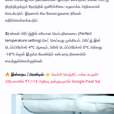
திறந்திருக்கும் நேரத்தில் குளிர்ச்சியை உருவாக்க அதிகமாகச்
செயல்படும். இதனால் சில கோளாறுகளை நீங்கள்
எதிர்கொள்ளக்கூடும்.
3)
உங்கள் பிரிட்ஜ்ஜில் சரியான வெப்பநிலையை (Perfect
temperature setting) செட் செய்வது முக்கியம். பிரிட்ஜ் இன்
டெம்ப்பிரேச்சர் 4°C ஆகவும், பிரீசர் டெம்ப்பிரேச்சர் 0°C அல்லது
-18°C-க்குள் இருக்க வேண்டும் என்பதை நினைவில்
வைத்துக்கொள்ளுங்கள்.
🔥 இன்றைய ட்ரெண்டிங்:
👉
வெச்சி செஞ்சிட்டாங்க கூகுள்!
அமேசானில் ₹7,119 அதிரடி தள்ளுபடியில் Google Pixel 9a!