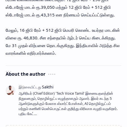
ஸ்டோரேஜ் மாடல் ரூ.39,050 மற்றும் 12 ஜிபி ரேம் + 512 ஜிபி
ஸ்டோரேஜ் மாடல் ரூ.43,315 என நிர்ணயம் செய்யப்பட்டுள்ளது.
மேலும், 16 ஜிபி ரேம் + 512 ஜிபி மெமரி கொண்ட உயர்தர மாடலின்
விலை ரூ. 46,830. சீன சந்தையில் ஆர்டர் செய்ய கிடைக்கிறது.
மே 31 முதல் விற்பனை தொடங்குகிறது. இந்தியாவில் அடுத்த சில
வாரங்களில் எதிர்பார்க்கலாம்.
About the author
ஆசிரியர் (Chief Editor) ​'Tech Voice Tamil' இணையதளத்தின்
நிறுவனரும், தொழில்நுட்ப எழுத்தாளரும் ஆவார். இவர் கடந்த 5
ஆண்டுகளுக்கும் மேலாக ஸ்மார்ட்போன்கள், AI தொழில்நுட்பம்
மற்றும் கணினி மென்பொருட்கள் குறித்து விரிவாக எழுதி வருகிறார்.
புதிய கேட்…