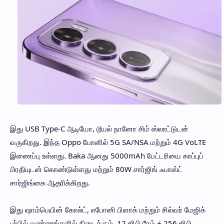
இது USB Type-C ஆடியோ, டூயல் நானோ சிம் ஸ்லாட்டுடன்
வருகிறது. இந்த Oppo போனில் 5G SA/NSA மற்றும் 4G VoLTE
இணைப்பு உள்ளது. Baka ஆனது 5000mAh பேட்டரியை காப்புப்
பிரதியுடன் கொண்டுள்ளது மற்றும் 80W சார்ஜிங் ஃபாஸ்ட்
சார்ஜிங்கை ஆதரிக்கிறது.
இது ஷாம்பெயின் கோல்ட், எபோனி பிளாக் மற்றும் சில்வர் மேஜிக்
பர்பில் வண்ணங்களில் கிடைக்கும். 12 ஜிபி ரேம் + 256 ஜிபி