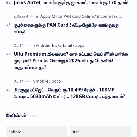
Jio vs Airtel, பயனர்களுக்கு ஜாக்பாட்.! மாசம் ரூ.170 தான்!
குழந்தைகளுக்கு PAN Card.! வீட்டிலிருந்தே வாங்குவது
எப்படி!
Ullu Premium இலவசமா? காசு கட்டாம வெப் சீரிஸ் பார்க்க
முடியுமா? Ytricks சொல்லும் 2026-ன் புது டெக்னிக்!
பாதுகாப்பானதா?
மிரளுது பட்ஜெட்.. வெறும் ரூ.10,499 ரேஞ்ச்.. 108MP
கேமரா.. 5030mAh பேட்டரி.. 128GB மெமரி.. எந்த மாடல்?
லேபிள்கள்