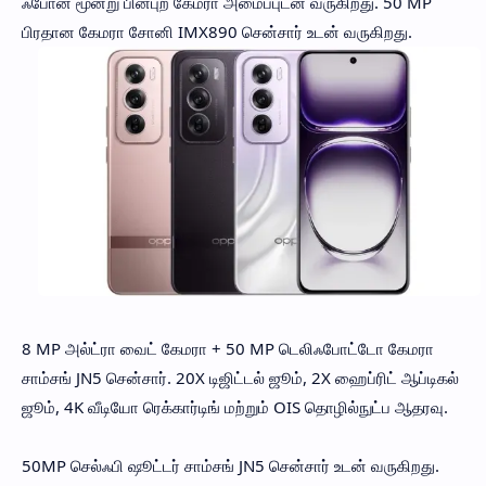
ஃபோன் மூன்று பின்புற கேமரா அமைப்புடன் வருகிறது. 50 MP
பிரதான கேமரா சோனி IMX890 சென்சார் உடன் வருகிறது.
8 MP அல்ட்ரா வைட் கேமரா + 50 MP டெலிஃபோட்டோ கேமரா
சாம்சங் JN5 சென்சார். 20X டிஜிட்டல் ஜூம், 2X ஹைப்ரிட் ஆப்டிகல்
ஜூம், 4K வீடியோ ரெக்கார்டிங் மற்றும் OIS தொழில்நுட்ப ஆதரவு.
50MP செல்ஃபி ஷூட்டர் சாம்சங் JN5 சென்சார் உடன் வருகிறது.