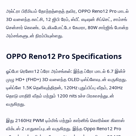
அல்ட்ரா பிரீமியம் தோற்றத்தைத் தவிர, OPPO Reno12 Pro மாடல்
3D வளைந்த காட்சி, 12 ஜிபி ரேம், ஸ்பீட் எடிஷன் சிப்செட், சாம்சங்
சென்சார் கொண்ட டெலிஃபோட்டோ கேமரா, 80W சார்ஜிங் போன்ற
அம்சங்களுடன் நிரம்பியுள்ளது.
OPPO Reno12 Pro Specifications
ஓப்போ ரெனோ12 ப்ரோ அம்சங்கள்: இந்த ப்ரோ மாடல் 6.7 இன்ச்
முழு HD+ (FHD+) 3D வளைந்த OLED டிஸ்ப்ளேவுடன் வருகிறது.
டிஸ்ப்ளே 1.5K தெளிவுத்திறன், 120Hz புதுப்பிப்பு வீதம், 240Hz
தொடு மாதிரி வீதம் மற்றும் 1200 nits உச்ச பிரகாசத்துடன்
வருகிறது.
இது 2160Hz PWM டிம்மிங் மற்றும் கார்னிங் கொரில்லா கிளாஸ்
விக்டஸ் 2 பாதுகாப்புடன் வருகிறது. இந்த Oppo Reno12 Pro