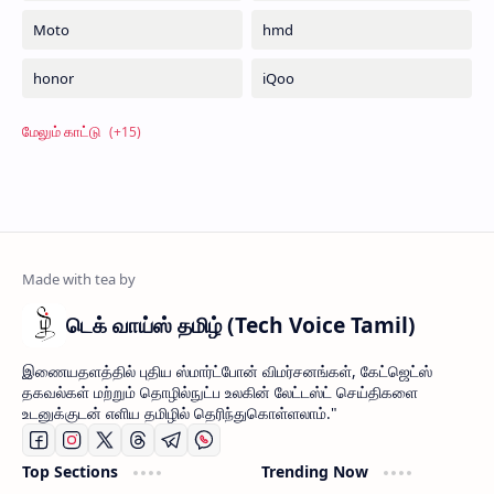
டெக் வாய்ஸ் தமிழ் (Tech Voice Tamil)
இணையதளத்தில் புதிய ஸ்மார்ட்போன் விமர்சனங்கள், கேட்ஜெட்ஸ்
தகவல்கள் மற்றும் தொழில்நுட்ப உலகின் லேட்டஸ்ட் செய்திகளை
உடனுக்குடன் எளிய தமிழில் தெரிந்துகொள்ளலாம்."
Top Sections
Trending Now