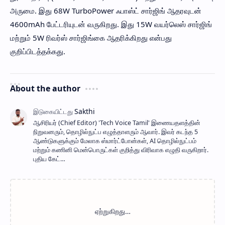
அருமை. இது 68W TurboPower ஃபாஸ்ட் சார்ஜிங் ஆதரவுடன்
4600mAh பேட்டரியுடன் வருகிறது. இது 15W வயர்லெஸ் சார்ஜிங்
மற்றும் 5W ரிவர்ஸ் சார்ஜிங்கை ஆதரிக்கிறது என்பது
குறிப்பிடத்தக்கது.
About the author
ஆசிரியர் (Chief Editor) ​'Tech Voice Tamil' இணையதளத்தின்
நிறுவனரும், தொழில்நுட்ப எழுத்தாளரும் ஆவார். இவர் கடந்த 5
ஆண்டுகளுக்கும் மேலாக ஸ்மார்ட்போன்கள், AI தொழில்நுட்பம்
மற்றும் கணினி மென்பொருட்கள் குறித்து விரிவாக எழுதி வருகிறார்.
புதிய கேட்…