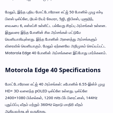
மேலும், இந்த புதிய மோட்டோரோலா எட்ஜ் 50 போனில் முழு எச்டி
பிளஸ் டிஸ்ப்ளே, டூயல் ரியர் கேமரா, 5ஜி, ஜிபிஎஸ், புளூடூத்,
வைஃபை 6, என்எப்சி உள்ளிட்ட பல்வேறு சிறப்பு அம்சங்கள் உள்ளன.
இதுவரை இந்த போனின் சில அம்சங்கள் மட்டுமே
வெளியாகியுள்ளது. இந்த போனின் அனைத்து அம்சங்களும்
விரைவில் வெளியாகும். மேலும் ஏற்கனவே அறிமுகம் செய்யப்பட்ட
Motorola Edge 40 போனின் அம்சங்களை இப்போது பார்க்கலாம்.
Motorola Edge 40 Specifications
மோட்டோரோலா எட்ஜ் 40 அம்சங்கள்: ஃபோனில் 6.55-இன்ச் முழு
HD+ 3D வளைந்த pOLED டிஸ்ப்ளே உள்ளது. டிஸ்ப்ளே
2400×1080 பிக்சல்கள், 1200 nits பீக் பிரைட்னஸ், 144Hz
புதுப்பிப்பு வீதம் மற்றும் 360Hz தொடு மாதிரி வீதம்
ஆகியவற்றுடன் வருகிறது.