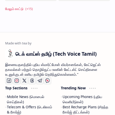
டெக் வாய்ஸ் தமிழ் (Tech Voice Tamil)
இணையதளத்தில் புதிய ஸ்மார்ட்போன் விமர்சனங்கள், கேட்ஜெட்ஸ்
தகவல்கள் மற்றும் தொழில்நுட்ப உலகின் லேட்டஸ்ட் செய்திகளை
உடனுக்குடன் எளிய தமிழில் தெரிந்துகொள்ளலாம்."
Top Sections
Trending Now
Mobile News (மொபைல்
Upcoming Phones (புதிய
செய்திகள்)
வெளியீடுகள்)
Telecom & Offers (டெலிகாம்
Best Recharge Plans (சிறந்த
& ரீசார்ஜ்)
ரீசார்ஜ் திட்டங்கள்)