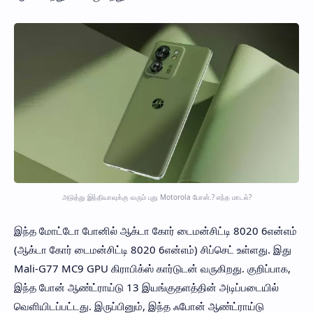
அடுத்து இந்தியாவுக்கு வரும் புது Motorola போன்.? எந்த மாடல்?
இந்த மோட்டோ போனில் ஆக்டா கோர் டைமன்சிட்டி 8020 6என்எம்
(ஆக்டா கோர் டைமன்சிட்டி 8020 6என்எம்) சிப்செட் உள்ளது. இது
Mali-G77 MC9 GPU கிராபிக்ஸ் கார்டுடன் வருகிறது. குறிப்பாக,
இந்த போன் ஆண்ட்ராய்டு 13 இயங்குதளத்தின் அடிப்படையில்
வெளியிடப்பட்டது. இருப்பினும், இந்த ஃபோன் ஆண்ட்ராய்டு