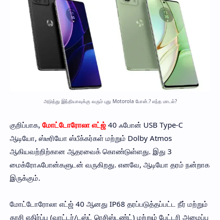
அடுத்து இந்தியாவுக்கு வரும் புது Motorola போன்.? எந்த மாடல்?
குறிப்பாக,
மோட்டோரோலா எட்ஜ்
40 ஃபோன் USB Type-C
ஆடியோ, ஸ்டீரியோ ஸ்பீக்கர்கள் மற்றும் Dolby Atmos
ஆகியவற்றிற்கான ஆதரவைக் கொண்டுள்ளது. இது 3
மைக்ரோஃபோன்களுடன் வருகிறது. எனவே, ஆடியோ தரம் நன்றாக
இருக்கும்.
மோட்டோரோலா எட்ஜ் 40 ஆனது IP68 தரப்படுத்தப்பட்ட நீர் மற்றும்
தூசி எதிர்ப்பு (வாட்டர்/டஸ்ட் ரெசிஸ்டண்ட்) மற்றும் பேட்டரி அமைப்பு