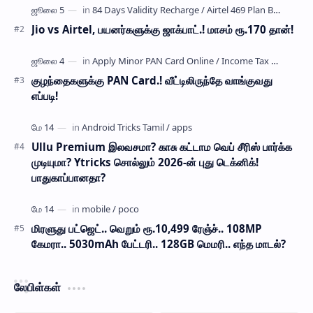
…
Jio vs Airtel, பயனர்களுக்கு ஜாக்பாட்.! மாசம் ரூ.170 தான்!
குழந்தைகளுக்கு PAN Card.! வீட்டிலிருந்தே வாங்குவது
எப்படி!
Ullu Premium இலவசமா? காசு கட்டாம வெப் சீரிஸ் பார்க்க
முடியுமா? Ytricks சொல்லும் 2026-ன் புது டெக்னிக்!
பாதுகாப்பானதா?
மிரளுது பட்ஜெட்.. வெறும் ரூ.10,499 ரேஞ்ச்.. 108MP
கேமரா.. 5030mAh பேட்டரி.. 128GB மெமரி.. எந்த மாடல்?
லேபிள்கள்