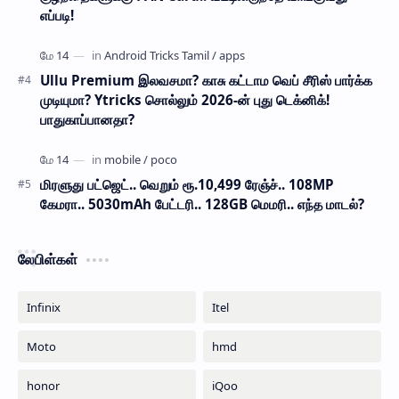
எப்படி!
Ullu Premium இலவசமா? காசு கட்டாம வெப் சீரிஸ் பார்க்க
முடியுமா? Ytricks சொல்லும் 2026-ன் புது டெக்னிக்!
பாதுகாப்பானதா?
மிரளுது பட்ஜெட்.. வெறும் ரூ.10,499 ரேஞ்ச்.. 108MP
கேமரா.. 5030mAh பேட்டரி.. 128GB மெமரி.. எந்த மாடல்?
லேபிள்கள்