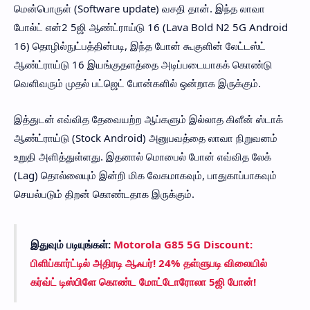
மென்பொருள் (Software update) வசதி தான். இந்த லாவா
போல்ட் என்2 5ஜி ஆண்ட்ராய்டு 16 (Lava Bold N2 5G Android
16) தொழில்நுட்பத்தின்படி, இந்த போன் கூகுளின் லேட்டஸ்ட்
ஆண்ட்ராய்டு 16 இயங்குதளத்தை அடிப்படையாகக் கொண்டு
வெளிவரும் முதல் பட்ஜெட் போன்களில் ஒன்றாக இருக்கும்.
இத்துடன் எவ்வித தேவையற்ற ஆப்களும் இல்லாத கிளீன் ஸ்டாக்
ஆண்ட்ராய்டு (Stock Android) அனுபவத்தை லாவா நிறுவனம்
உறுதி அளித்துள்ளது. இதனால் மொபைல் போன் எவ்வித லேக்
(Lag) தொல்லையும் இன்றி மிக வேகமாகவும், பாதுகாப்பாகவும்
செயல்படும் திறன் கொண்டதாக இருக்கும்.
இதுவும் படியுங்கள்:
Motorola G85 5G Discount:
பிளிப்கார்ட்டில் அதிரடி ஆஃபர்! 24% தள்ளுபடி விலையில்
கர்வ்ட் டிஸ்பிளே கொண்ட மோட்டோரோலா 5ஜி போன்!