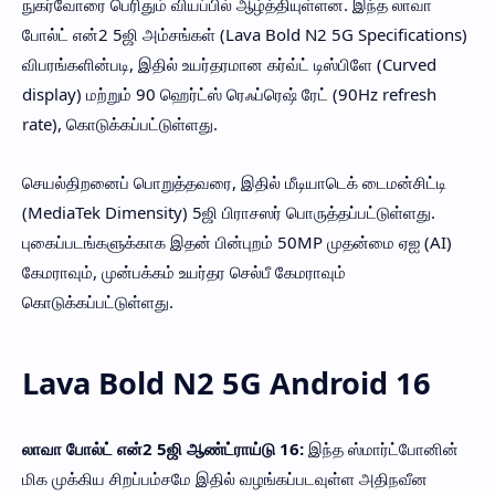
நுகர்வோரை பெரிதும் வியப்பில் ஆழ்த்தியுள்ளன. இந்த லாவா
போல்ட் என்2 5ஜி அம்சங்கள் (Lava Bold N2 5G Specifications)
விபரங்களின்படி, இதில் உயர்தரமான கர்வ்ட் டிஸ்பிளே (Curved
display) மற்றும் 90 ஹெர்ட்ஸ் ரெஃப்ரெஷ் ரேட் (90Hz refresh
rate), கொடுக்கப்பட்டுள்ளது.
செயல்திறனைப் பொறுத்தவரை, இதில் மீடியாடெக் டைமன்சிட்டி
(MediaTek Dimensity) 5ஜி பிராசஸர் பொருத்தப்பட்டுள்ளது.
புகைப்படங்களுக்காக இதன் பின்புறம் 50MP முதன்மை ஏஐ (AI)
கேமராவும், முன்பக்கம் உயர்தர செல்பீ கேமராவும்
கொடுக்கப்பட்டுள்ளது.
Lava Bold N2 5G Android 16
லாவா போல்ட் என்2 5ஜி ஆண்ட்ராய்டு 16:
இந்த ஸ்மார்ட்போனின்
மிக முக்கிய சிறப்பம்சமே இதில் வழங்கப்படவுள்ள அதிநவீன