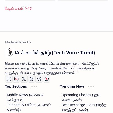
டெக் வாய்ஸ் தமிழ் (Tech Voice Tamil)
இணையதளத்தில் புதிய ஸ்மார்ட்போன் விமர்சனங்கள், கேட்ஜெட்ஸ்
தகவல்கள் மற்றும் தொழில்நுட்ப உலகின் லேட்டஸ்ட் செய்திகளை
உடனுக்குடன் எளிய தமிழில் தெரிந்துகொள்ளலாம்."
Top Sections
Trending Now
Mobile News (மொபைல்
Upcoming Phones (புதிய
செய்திகள்)
வெளியீடுகள்)
Telecom & Offers (டெலிகாம்
Best Recharge Plans (சிறந்த
& ரீசார்ஜ்)
ரீசார்ஜ் திட்டங்கள்)