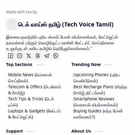
டெக் வாய்ஸ் தமிழ் (Tech Voice Tamil)
இணையதளத்தில் புதிய ஸ்மார்ட்போன் விமர்சனங்கள், கேட்ஜெட்ஸ்
தகவல்கள் மற்றும் தொழில்நுட்ப உலகின் லேட்டஸ்ட் செய்திகளை
உடனுக்குடன் எளிய தமிழில் தெரிந்துகொள்ளலாம்."
Top Sections
Trending Now
Mobile News (மொபைல்
Upcoming Phones (புதிய
செய்திகள்)
வெளியீடுகள்)
Telecom & Offers (டெலிகாம்
Best Recharge Plans (சிறந்த
& ரீசார்ஜ்)
ரீசார்ஜ் திட்டங்கள்)
Tech Tips & Tricks (டெக்
Smartphone Reviews
டிப்ஸ்)
(மொபைல் விமர்சனங்கள்)
Laptops & Gadgets (லேப்டாப்
Buying Guides (எந்த போன்
& கேட்ஜெட்ஸ்)
வாங்கலாம்?)
Support
About Us