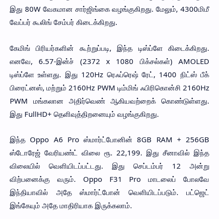
இது 80W வேகமான சார்ஜிங்கை வழங்குகிறது. மேலும், 4300மிமீ
வேப்பர் கூலிங் சேம்பர் கிடைக்கிறது.
கேமிங் பிரியர்களின் கூற்றுப்படி, இந்த டிஸ்ப்ளே கிடைக்கிறது.
எனவே, 6.57-இன்ச் (2372 x 1080 பிக்சல்கள்) AMOLED
டிஸ்ப்ளே உள்ளது. இது 120Hz ரெஃப்ரெஷ் ரேட், 1400 நிட்ஸ் பீக்
பிரைட்னஸ், மற்றும் 2160Hz PWM டிம்மிங் ஃபிரிகொன்சி 2160Hz
PWM மங்கலான அதிர்வெண் ஆகியவற்றைக் கொண்டுள்ளது.
இது FullHD+ தெளிவுத்திறனையும் வழங்குகிறது.
இந்த Oppo A6 Pro ஸ்மார்ட்போனின் 8GB RAM + 256GB
ஸ்டோரேஜ் வேரியண்ட் விலை ரூ. 22,199. இது சீனாவில் இந்த
விலையில் வெளியிடப்பட்டது. இது செப்டம்பர் 12 அன்று
விற்பனைக்கு வரும். Oppo F31 Pro மாடலைப் போலவே
இந்தியாவில் அதே ஸ்மார்ட்போன் வெளியிடப்படும். பட்ஜெட்
இங்கேயும் அதே மாதிரியாக இருக்கலாம்.