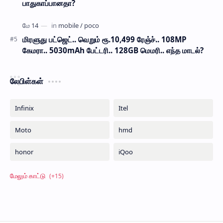
பாதுகாப்பானதா?
மிரளுது பட்ஜெட்.. வெறும் ரூ.10,499 ரேஞ்ச்.. 108MP
கேமரா.. 5030mAh பேட்டரி.. 128GB மெமரி.. எந்த மாடல்?
லேபிள்கள்