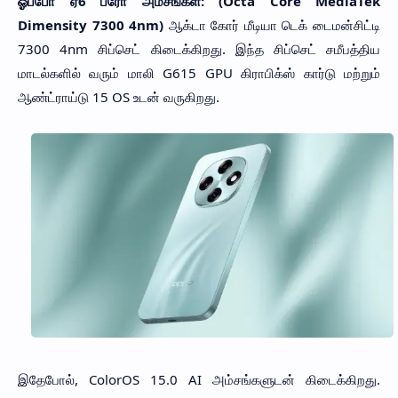
ஓப்போ ஏ6 ப்ரோ அம்சங்கள்: (Octa Core MediaTek
Dimensity 7300 4nm)
ஆக்டா கோர் மீடியா டெக் டைமன்சிட்டி
7300 4nm சிப்செட் கிடைக்கிறது. இந்த சிப்செட் சமீபத்திய
மாடல்களில் வரும் மாலி G615 GPU கிராபிக்ஸ் கார்டு மற்றும்
ஆண்ட்ராய்டு 15 OS உடன் வருகிறது.
இதேபோல், ColorOS 15.0 AI அம்சங்களுடன் கிடைக்கிறது.