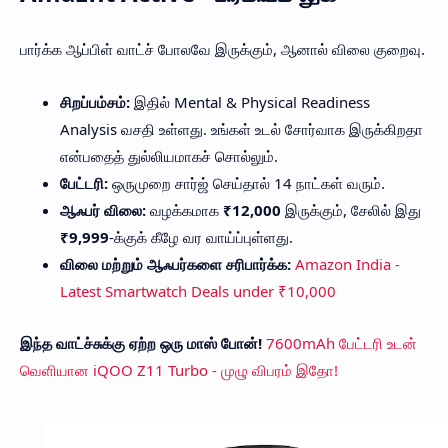
பார்க்க ஆப்பிள் வாட்ச் போலவே இருக்கும், ஆனால் விலை குறைவு.
சிறப்பம்சம்:
இதில் Mental & Physical Readiness
Analysis வசதி உள்ளது. உங்கள் உடல் சோர்வாக இருக்கிறதா
என்பதைத் துல்லியமாகச் சொல்லும்.
பேட்டரி:
ஒருமுறை சார்ஜ் செய்தால் 14 நாட்கள் வரும்.
ஆஃபர் விலை:
வழக்கமாக
₹12,000
இருக்கும், சேலில் இது
₹9,999
-க்குக் கீழே வர வாய்ப்புள்ளது.
விலை மற்றும் ஆஃபர்களை சரிபார்க்க:
Amazon India -
Latest Smartwatch Deals under ₹10,000
இந்த வாட்ச்சுக்கு ஏற்ற ஒரு மாஸ் போன்!
7600mAh பேட்டரி உடன்
வெளியான iQOO Z11 Turbo - முழு விபரம் இதோ!