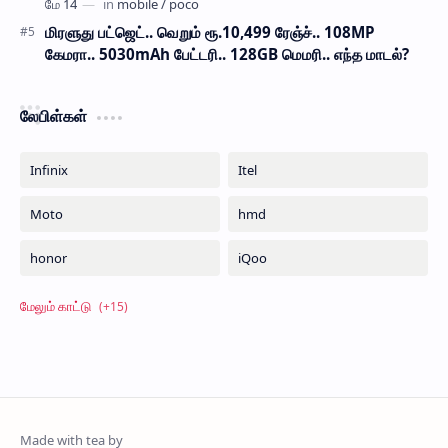
மிரளுது பட்ஜெட்.. வெறும் ரூ.10,499 ரேஞ்ச்.. 108MP
கேமரா.. 5030mAh பேட்டரி.. 128GB மெமரி.. எந்த மாடல்?
லேபிள்கள்