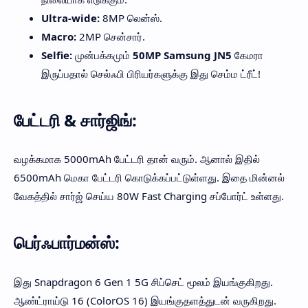
Ultra-wide:
8MP லென்ஸ்.
Macro:
2MP சென்சார்.
Selfie:
முன்பக்கமும்
50MP Samsung JN5
கேமரா
இருப்பதால் செல்ஃபி பிரியர்களுக்கு இது செம்ம ட்ரீட்!
பேட்டரி & சார்ஜிங்:
வழக்கமாக 5000mAh பேட்டரி தான் வரும். ஆனால் இதில்
6500mAh மெகா பேட்டரி கொடுக்கப்பட்டுள்ளது. இதை மின்னல்
வேகத்தில் சார்ஜ் செய்ய 80W Fast Charging சப்போர்ட் உள்ளது.
பெர்ஃபார்மன்ஸ்:
இது Snapdragon 6 Gen 1 5G சிப்செட் மூலம் இயங்குகிறது.
ஆண்ட்ராய்டு 16 (ColorOS 16) இயங்குதளத்துடன் வருகிறது.