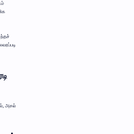
ம்
மிக
ந்தச்
லவரப்படி
டி
ல், அசல்