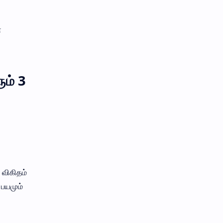
ன
ம் 3
 விகிதம்
 பயமும்