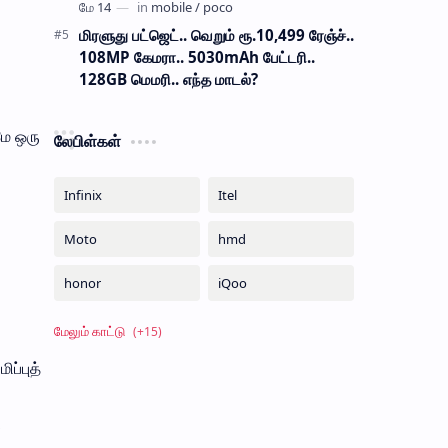
மிரளுது பட்ஜெட்.. வெறும் ரூ.10,499 ரேஞ்ச்..
108MP கேமரா.. 5030mAh பேட்டரி..
128GB மெமரி.. எந்த மாடல்?
மே ஒரு
லேபிள்கள்
ப்புத்
,