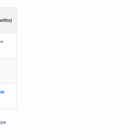
efits)
ால
ன
ான
ரசு