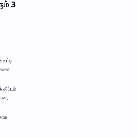
ம் 3
 வட்டி
வைகளை
 திட்டம்
் வரை
்காக