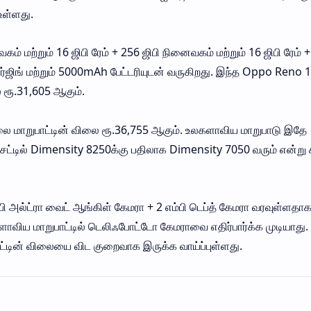
உள்ளது.
கம் மற்றும் 16 ஜிபி ரேம் + 256 ஜிபி நினைவகம் மற்றும் 16 ஜிபி ரேம் 
ஜிங் மற்றும் 5000mAh பேட்டரியுடன் வருகிறது. இந்த Oppo Reno 
ூ.31,605 ஆகும்.
லை மாறுபாட்டின் விலை ரூ.36,755 ஆகும். உலகளாவிய மாறுபாடு இதே
ெட்டில் Dimensity 8250க்கு பதிலாக Dimensity 7050 வரும் என்று
ி அல்ட்ரா வைட் ஆங்கிள் கேமரா + 2 எம்பி டெப்த் கேமரா வரவுள்ளதா
ளாவிய மாறுபாட்டில் டெலிஃபோட்டோ கேமராவை எதிர்பார்க்க முடியாது.
்டின் விலையை விட குறைவாக இருக்க வாய்ப்புள்ளது.