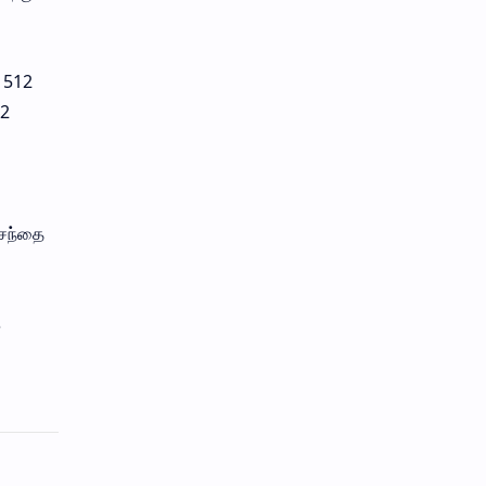
+ 512
12
 சந்தை
க