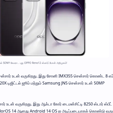
் SONY கேமரா.. புது OPPO Reno12 ஸ்மார்ட்போன் அறிமுகம்!
்சார் உடன் வருகிறது. இது சோனி IMX355 சென்சார் கொண்ட 8 எம்
20X டிஜிட்டல் ஜூம் மற்றும் Samsung JN5 சென்சார் உடன் 50MP
ர் உடன் வருகிறது. இது ஆக்டா கோர் டைமன்சிட்டி 8250 ஸ்டார் ஸ்பீட்
ColorOS 14 ஆனது Android 14 OS ஐ அடிப்படையாகக் கொண்டு வருக