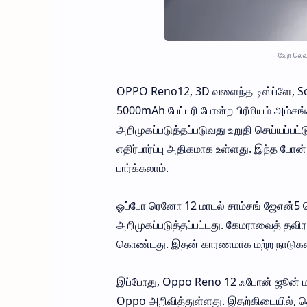
வேற லெவல
OPPO Reno12, 3D வளைந்த டிஸ்ப்ளே, Son
5000mAh பேட்டரி போன்ற பிரீமியம் அம்ச
அறிமுகப்படுத்தப்படுவது உறுதி செய்யப்பட்
எதிர்பார்ப்பு அதிகமாக உள்ளது. இந்த போ
பார்க்கலாம்.
ஓப்போ ரெனோ 12 மாடல் சாம்சங் ஜேஎன்5 
அறிமுகப்படுத்தப்பட்டது. கேமராவைத் தவிர
கொண்டது. இதன் காரணமாக மற்ற நாடுகளில் 
இப்போது, ​​Oppo Reno 12 ஃபோன் ஜூன் மா
Oppo அறிவித்துள்ளது. இதற்கிடையில், த