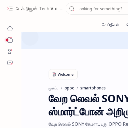
டெக் நியூஸ்: Tech Voice Tamil - தமிழ் டெக் & 2026 AI செய்திகள்.
Sub Menu
oppo
smartphones
முகப்பு
வேற லெவல் SONY
ஸ்மார்ட்போன் அறிம
வேற லெவல் SONY கேமரா.. புது OPPO Re