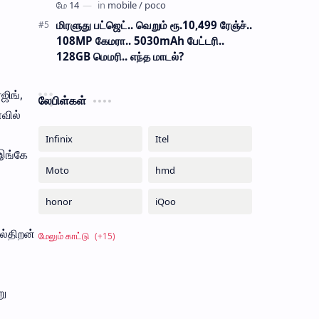
மிரளுது பட்ஜெட்.. வெறும் ரூ.10,499 ரேஞ்ச்..
108MP கேமரா.. 5030mAh பேட்டரி..
128GB மெமரி.. எந்த மாடல்?
ஜிங்,
லேபிள்கள்
வில்
 இங்கே
ல்திறன்
று