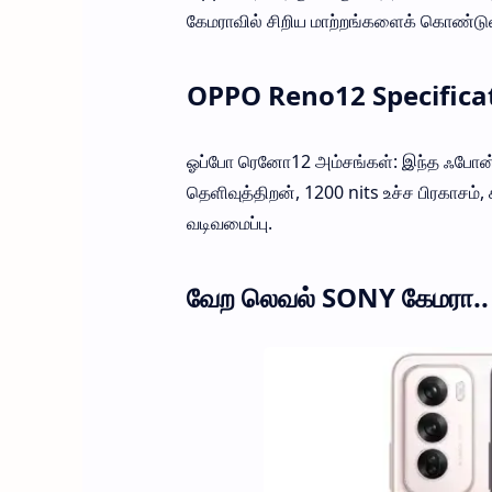
கேமராவில் சிறிய மாற்றங்களைக் கொண்டுள்ளத
OPPO Reno12 Specifica
ஓப்போ ரெனோ12 அம்சங்கள்: இந்த ஃபோன் 6.7
தெளிவுத்திறன், 1200 nits உச்ச பிரகாசம்,
வடிவமைப்பு.
வேற லெவல் SONY கேமரா.. 