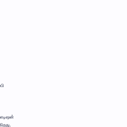
பி
 எடிஷன்
ிறது.