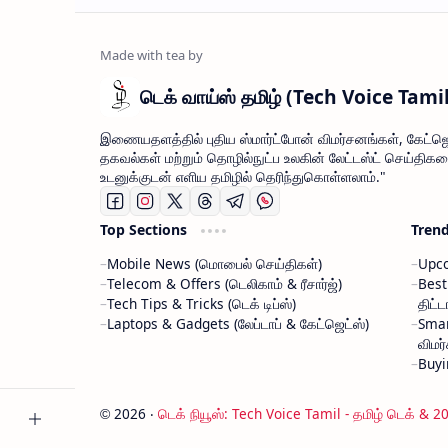
டெக் வாய்ஸ் தமிழ் (Tech Voice Tami
இணையதளத்தில் புதிய ஸ்மார்ட்போன் விமர்சனங்கள், கேட்ஜெ
தகவல்கள் மற்றும் தொழில்நுட்ப உலகின் லேட்டஸ்ட் செய்திக
உடனுக்குடன் எளிய தமிழில் தெரிந்துகொள்ளலாம்."
Top Sections
Tren
Mobile News (மொபைல் செய்திகள்)
Upco
Telecom & Offers (டெலிகாம் & ரீசார்ஜ்)
Best
Tech Tips & Tricks (டெக் டிப்ஸ்)
திட்ட
Laptops & Gadgets (லேப்டாப் & கேட்ஜெட்ஸ்)
Sma
விமர
Buyi
2026
‧
டெக் நியூஸ்: Tech Voice Tamil - தமிழ் டெக் & 2
©