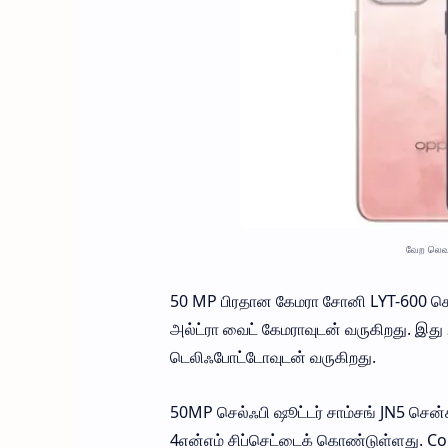
வேற லெவல
50 MP பிரதான கேமரா சோனி LYT-600 சென
அல்ட்ரா வைட் கேமராவுடன் வருகிறது. இது 
டெலிஃபோட்டோவுடன் வருகிறது.
50MP செல்ஃபி ஷூட்டர் சாம்சங் JN5 சென்சா
4என்எம் சிப்செட்டைக் கொண்டுள்ளது. 