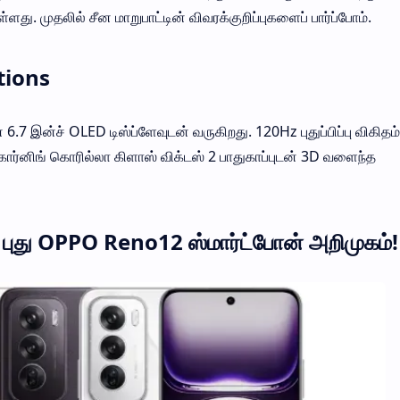
ு. முதலில் சீன மாறுபாட்டின் விவரக்குறிப்புகளைப் பார்ப்போம்.
tions
 இன்ச் OLED டிஸ்ப்ளேவுடன் வருகிறது. 120Hz புதுப்பிப்பு விகிதம்
 கார்னிங் கொரில்லா கிளாஸ் விக்டஸ் 2 பாதுகாப்புடன் 3D வளைந்த
புது OPPO Reno12 ஸ்மார்ட்போன் அறிமுகம்!