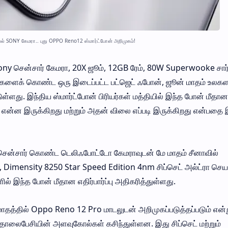
் SONY கேமரா.. புது OPPO Reno12 ஸ்மார்ட்போன் அறிமுகம்!
y சென்சார் கேமரா, 20X ஜூம், 12GB ரேம், 80W Superwooke சார்
ங்களைக் கொண்ட ஒரு இடைப்பட்ட பட்ஜெட் ஃபோன், ஜூன் மாதம் உலகள
டுள்ளது. இந்திய ஸ்மார்ட்போன் பிரியர்கள் மத்தியில் இந்த போன் மீதான
ன் என்ன இருக்கிறது மற்றும் அதன் விலை எப்படி இருக்கிறது என்பதை
சென்சார் கொண்ட டெலிஃபோட்டோ கேமராவுடன் மே மாதம் சீனாவில்
, Dimensity 8250 Star Speed ​​Edition 4nm சிப்செட் அல்ட்ரா செய
இந்த போன் மீதான எதிர்பார்ப்பு அதிகரித்துள்ளது.
தத்தில் Oppo Reno 12 Pro மாடலுடன் அறிமுகப்படுத்தப்படும் என்
ொலைபேசியின் அளவுகோல்கள் கசிந்துள்ளன. இது சிப்செட் மற்றும்