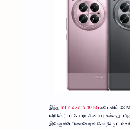
இந்த
Infinix Zero 40 5G
ஃபோனில் 08 MP
டிரிபிள் ரியர் கேமரா அமைப்பு உள்ளது. ப
இமேஜ் ஸ்டேபிலைசேஷன் தொழில்நுட்பம் உள