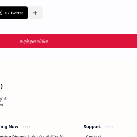
கருத்துரையிடுக
l)
ட்ஸ்
ளை
ding Now
Support
ming Phones (புதிய வெளியீடுகள்)
Contact