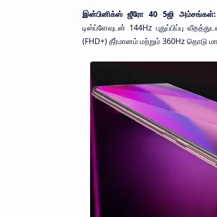
இன்பினிக்ஸ் ஜீரோ 40 5ஜி‌ அம்சங்கள
டிஸ்ப்ளேவுடன் 144Hz புதுப்பிப்பு வீதத்
(FHD+) தீர்மானம் மற்றும் 360Hz தொடு மாத