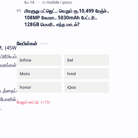
மிரளுது பட்ஜெட்.. வெறும் ரூ.10,499 ரேஞ்ச்..
108MP கேமரா.. 5030mAh பேட்டரி..
128GB மெமரி.. எந்த மாடல்?
லேபிள்கள்
M, (45W
ிரீமியம்
ிவரங்கள்
டத்தைப்
 ஃபோனில்
.