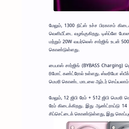
மேலும், 1300 நிட்ஸ் உச்ச பிரகாசம் கிடை
வெளியீட்டை வழங்குகிறது. டிஸ்ப்ளே போலவ
மற்றும் 20W வயர்லெஸ் சார்ஜிங் உடன் 500
கொண்டுள்ளது.
பைபாஸ் சார்ஜிங் (BYBASS Charging) தொ
ரிமோட் கண்ட்ரோல் உள்ளது. ஸ்டீரியோ ஸ்பீ
மெமரி கொண்ட மாடலை ஆர்டர் செய்யலாம்
மேலும், 12 ஜிபி ரேம் + 512 ஜிபி மெமரி 
ரேம் கிடைக்கிறது. இது ஆண்ட்ராய்டு 14
சிப்செட்டைக் கொண்டுள்ளது, இது கொப்