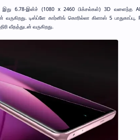
்:
இது 6.78-இன்ச் (1080 x 2460 பிக்சல்கள்) 3D வளைந்த
துடன் வருகிறது. டிஸ்ப்ளே கார்னிங் கொரில்லா கிளாஸ் 5 பாதுகாப்பு,
ிரி வீதத்துடன் வருகிறது.