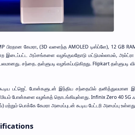
 பிரதான கேமரா, (3D வளைந்த AMOLED டிஸ்ப்ளே), 12 GB RA
ன்ற இடைப்பட்ட அம்சங்களை வழங்குவதோடு மட்டுமல்லாமல், அல்ட்ரா ப
ிரபலமானது. சந்தை. தள்ளுபடி வழங்கப்படுகிறது. Flipkart தள்ளுபடி வ
கூடிய பட்ஜெட் போன்களுடன் இந்திய சந்தையில் தனித்துவமான இ
 பிரீமியம் போன்களை வழங்கத் தொடங்கியுள்ளது. Infinix Zero 40 5G
ஜிங்) மற்றும் பொக்கே கேமரா அமைப்புடன் கூடிய பேட்டரி அமைப்பு உள்ளது
ifications