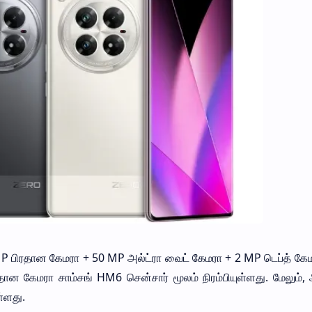
 பிரதான கேமரா + 50 MP அல்ட்ரா வைட் கேமரா + 2 MP டெப்த் கேம
ிரதான கேமரா சாம்சங் HM6 சென்சார் மூலம் நிரம்பியுள்ளது. மேலும், 
்ளது.