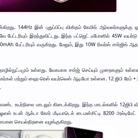
க்கிறது. 144Hz இன் புதுப்பிப்பு விகிதம் கேமிங் ஆர்வலர்களுக்கு 
ே பேட்டரியும் இறந்துவிட்டது. இந்த பட்ஜெட் ஃபோனில் 45W வயர்டு 
0mAh பேட்டரியும் வருகிறது. மேலும், இது 10W ரிவர்ஸ் சார்ஜிங் ஆ
ழில்நுட்பமும் உள்ளது. வேகமாக சார்ஜ் செய்யும் முறைகளும் உள்ள
க்கர்கள் மற்றும் ஹை-ரெஸ் வயர்லெஸ் ஆடியோ உள்ளன. 12 ஜிபி ரேம் + 
.
கொண்ட உயர்நிலை மாடலும் கிடைக்கிறது. இந்த மாடல்களில் 12ஜிபி விர
 ஓஎஸ் உடன் ஆக்டா கோர் மீடியாடெக் டைமன்சிட்டி 8200 அல்டிமேட்
புளமான செயல்திறனை வழங்குகிறது.