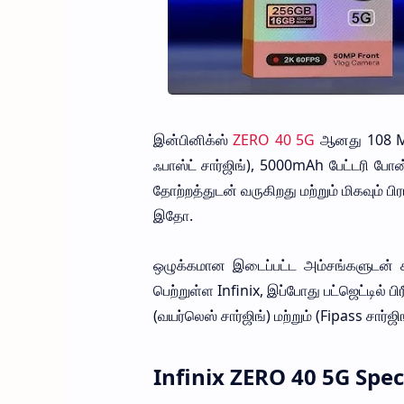
இன்பினிக்ஸ்
ZERO 40 5G
ஆனது 108 MP
ஃபாஸ்ட் சார்ஜிங்), 5000mAh பேட்டரி போ
தோற்றத்துடன் வருகிறது மற்றும் மிகவும் ப
இதோ.
ஒழுக்கமான இடைப்பட்ட அம்சங்களுடன் 
பெற்றுள்ள Infinix, இப்போது பட்ஜெட்டில்
(வயர்லெஸ் சார்ஜிங்) மற்றும் (Fipass சார்
Infinix ZERO 40 5G Spec