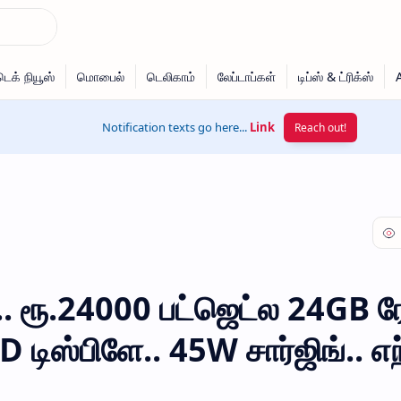
Notification texts go here...
Link
Reach out!
. ரூ.24000 பட்ஜெட்ல 24GB ரே
டிஸ்பிளே.. 45W சார்ஜிங்.. எ