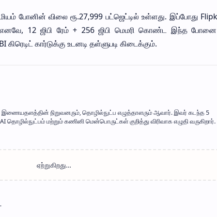
ிரீமியம் போனின் விலை ரூ.27,999 பட்ஜெட்டில் உள்ளது. இப்போது Flip
ு. எனவே, 12 ஜிபி ரேம் + 256 ஜிபி மெமரி கொண்ட இந்த போனை
BI கிரெடிட் கார்டுக்கு உடனடி தள்ளுபடி கிடைக்கும்.
mil' இணையதளத்தின் நிறுவனரும், தொழில்நுட்ப எழுத்தாளரும் ஆவார். இவர் கடந்த 5
 தொழில்நுட்பம் மற்றும் கணினி மென்பொருட்கள் குறித்து விரிவாக எழுதி வருகிறார். 