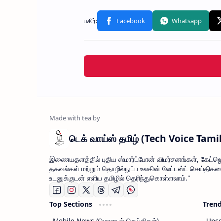
டெக் வாய்ஸ் தமிழ் (Tech Voice Tami
இணையதளத்தில் புதிய ஸ்மார்ட்போன் விமர்சனங்கள், கேட்ஜெ
தகவல்கள் மற்றும் தொழில்நுட்ப உலகின் லேட்டஸ்ட் செய்திக
உடனுக்குடன் எளிய தமிழில் தெரிந்துகொள்ளலாம்."
Top Sections
Tren
Mobile News (மொபைல் செய்திகள்)
Upco