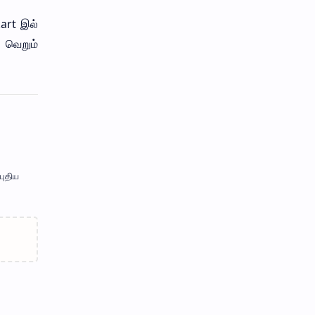
kart இல்
 வெறும்
புதிய