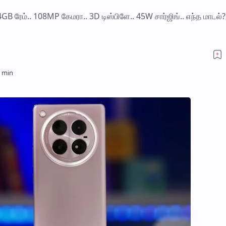
GB ரேம்.. 108MP கேமரா.. 3D டிஸ்பிளே.. 45W சார்ஜிங்.. எந்த மாடல்?