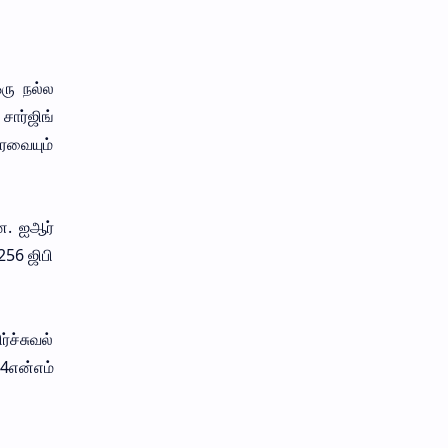
ஒரு நல்ல
சார்ஜிங்
தரவையும்
ன. ஐஆர்
256 ஜிபி
்ச்சுவல்
 4என்எம்