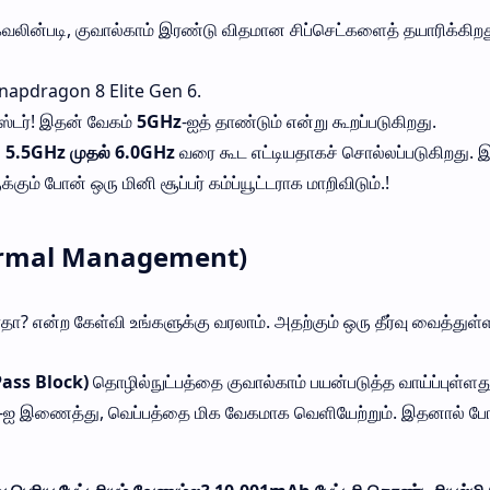
ின்படி, குவால்காம் இரண்டு விதமான சிப்செட்களைத் தயாரிக்கிறத
apdragon 8 Elite Gen 6.
்டர்! இதன் வேகம்
5GHz
-ஐத் தாண்டும் என்று கூறப்படுகிறது.
ு
5.5GHz முதல் 6.0GHz
வரை கூட எட்டியதாகச் சொல்லப்படுகிறது. 
ம் போன் ஒரு மினி சூப்பர் கம்ப்யூட்டராக மாறிவிடும்.!
ermal Management)
தா? என்ற கேள்வி உங்களுக்கு வரலாம். அதற்கும் ஒரு தீர்வு வைத்துள்
Pass Block)
தொழில்நுட்பத்தை குவால்காம் பயன்படுத்த வாய்ப்புள்ளது
-ஐ இணைத்து, வெப்பத்தை மிக வேகமாக வெளியேற்றும். இதனால் ப