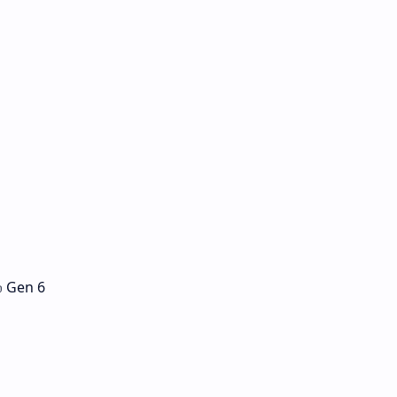
் Gen 6