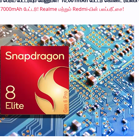
வே பெரிய பேட்டரியும் வேணும்ல? 10,001mAh பேட்டரி கொண்ட ரியல்
7000mAh பேட்டரி! Realme மற்றும் Redmi-யின் பலப்பரீட்சை!