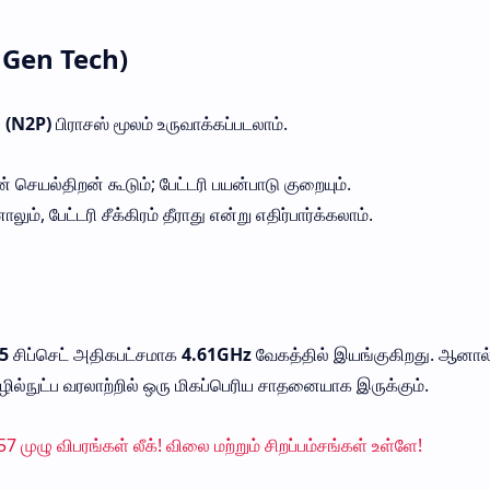
 Gen Tech)
(N2P)
பிராசஸ் மூலம் உருவாக்கப்படலாம்.
செயல்திறன் கூடும்; பேட்டரி பயன்பாடு குறையும்.
, பேட்டரி சீக்கிரம் தீராது என்று எதிர்பார்க்கலாம்.
5
சிப்செட் அதிகபட்சமாக
4.61GHz
வேகத்தில் இயங்குகிறது. ஆனால
நுட்ப வரலாற்றில் ஒரு மிகப்பெரிய சாதனையாக இருக்கும்.
முழு விபரங்கள் லீக்! விலை மற்றும் சிறப்பம்சங்கள் உள்ளே!