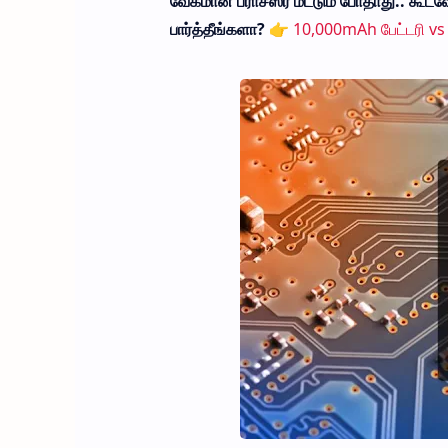
வேகமான ப்ராசஸர் மட்டும் போதாது.. கூட
பார்த்தீங்களா?
👉
10,000mAh பேட்டரி vs 