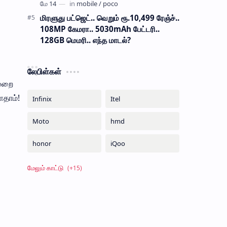
மிரளுது பட்ஜெட்.. வெறும் ரூ.10,499 ரேஞ்ச்..
108MP கேமரா.. 5030mAh பேட்டரி..
128GB மெமரி.. எந்த மாடல்?
லேபிள்கள்
முறை
ளதாம்!