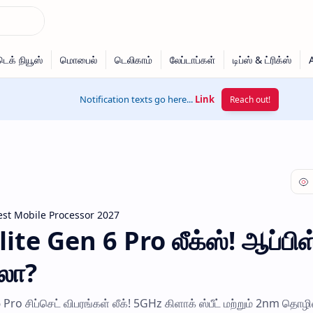
Notification texts go here...
Link
Reach out!
est Mobile Processor 2027
te Gen 6 Pro லீக்ஸ்! ஆப்பிள
ாலா?
சிப்செட் விபரங்கள் லீக்! 5GHz கிளாக் ஸ்பீட் மற்றும் 2nm தொழில்