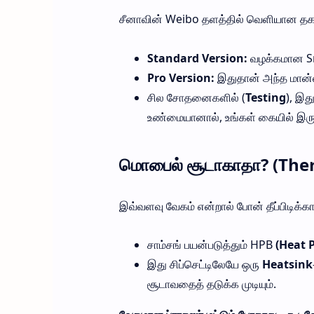
சீனாவின் Weibo தளத்தில் வெளியான தகவல
Standard Version:
வழக்கமான Sn
Pro Version:
இதுதான் அந்த மான்ஸ
சில சோதனைகளில் (
Testing
), இத
உண்மையானால், உங்கள் கையில் இருக்கு
மொபைல் சூடாகாதா? (Th
இவ்வளவு வேகம் என்றால் போன் தீப்பிடிக்கா
சாம்சங் பயன்படுத்தும் HPB
(Heat 
இது சிப்செட்டிலேயே ஒரு
Heatsink
சூடாவதைத் தடுக்க முடியும்.