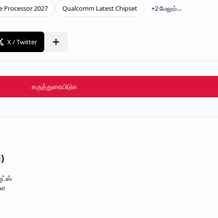
கருத்துரையிடுக
l)
ட்ஸ்
ளை