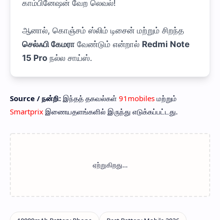
காம்பினேஷன் வேற லெவல்!
ஆனால், கொஞ்சம் ஸ்லிம் டிசைன் மற்றும் சிறந்த
செல்ஃபி கேமரா
வேண்டும் என்றால்
Redmi Note
15 Pro
நல்ல சாய்ஸ்.
Source / நன்றி:
இந்தத் தகவல்கள்
91mobiles
மற்றும்
Smartprix
இணையதளங்களில் இருந்து எடுக்கப்பட்டது.