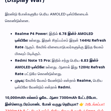
இரண்டு போன்களுமே பெரிய AMOLED டிஸ்பிளேயைக்
கொண்டுள்ளன.
Realme P4 Power:
இதில்
6.78 இன்ச் AMOLED
டிஸ்பிளே
உள்ளது. இதன் சிறப்பம்சம் இதன்
144Hz Refresh
Rate
ஆகும். கேமிங் விளையாடுபவர்களுக்கு இந்த வேகம்
மிகவும் பிடிக்கும்.
Redmi Note 15 Pro:
இதில் சற்று பெரிய
6.83 இன்ச்
AMOLED டிஸ்பிளே
உள்ளது. ஆனால் இது
120Hz Refresh
Rate
மட்டுமே கொண்டுள்ளது.
முடிவு:
கேமிங் வேகம் வேண்டும் என்றால்
Realme,
பெரிய
டிஸ்பிளே வேண்டும் என்றால்
Redmi.
10,000mAh எல்லாம் ஓகே.. ஆனா 7300mAh பேட்டரியோட
இன்னொரு பிரம்மாண்ட போன் வருது தெரியுமா? 👉
அடேங்கப்பா!
7300mAh பேட்டரியா? சார்ஜ் தீரவே தீராது போலயே! Oppo-வின்