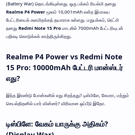
(Battery War) தொடங்கியுள்ளது. ஒரு பக்கம் ரியல்மி தனது
Realme P4 Power
மூலம் 10,001mAh என்ற இமாலய
பேட்டரியைக் களமிறக்கத் தயாராக உள்ளது. மறுபக்கம், ரெட்மி
தனது
Redmi Note 15 Pro
மாடலில் 7000mAh பேட்டரியுடன்
பதிலடி கொடுக்கக் காத்திருக்கிறது.
Realme P4 Power vs Redmi Note
15 Pro: 10000mAh பேட்டரி மான்ஸ்டர்
எது?
இந்த இரண்டு போன்களில் எது சிறந்தது? டிஸ்பிளே, கேமரா, மற்றும்
செயல்திறனில் யார் வின்னர்? விரிவான ஒப்பீடு இதோ.
டிஸ்பிளே: வேகம் யாருக்கு அதிகம்?
(Display War)