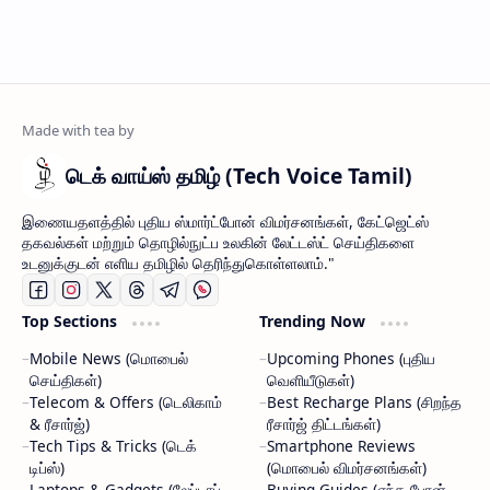
டெக் வாய்ஸ் தமிழ் (Tech Voice Tamil)
இணையதளத்தில் புதிய ஸ்மார்ட்போன் விமர்சனங்கள், கேட்ஜெட்ஸ்
தகவல்கள் மற்றும் தொழில்நுட்ப உலகின் லேட்டஸ்ட் செய்திகளை
உடனுக்குடன் எளிய தமிழில் தெரிந்துகொள்ளலாம்."
Top Sections
Trending Now
Mobile News (மொபைல்
Upcoming Phones (புதிய
செய்திகள்)
வெளியீடுகள்)
Telecom & Offers (டெலிகாம்
Best Recharge Plans (சிறந்த
& ரீசார்ஜ்)
ரீசார்ஜ் திட்டங்கள்)
Tech Tips & Tricks (டெக்
Smartphone Reviews
டிப்ஸ்)
(மொபைல் விமர்சனங்கள்)
Laptops & Gadgets (லேப்டாப்
Buying Guides (எந்த போன்