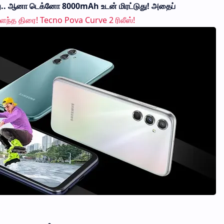
.. ஆனா டெக்னோ 8000mAh உடன் மிரட்டுது! அதைப்
ந்த திரை! Tecno Pova Curve 2 ரிலீஸ்!