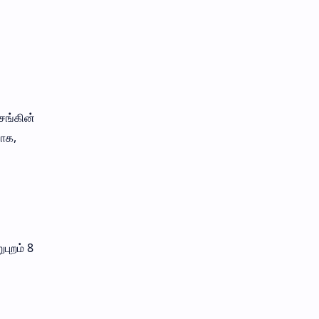
சங்கின்
லாக,
புறம் 8