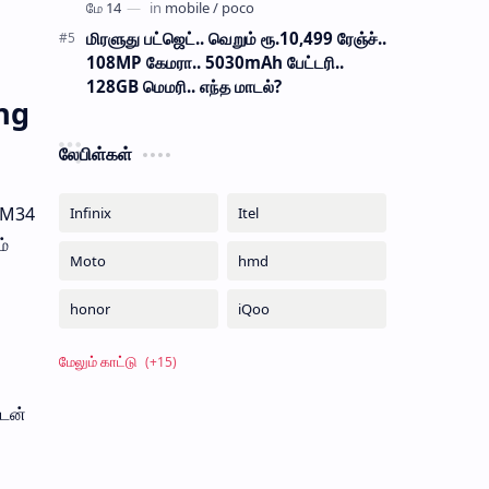
மிரளுது பட்ஜெட்.. வெறும் ரூ.10,499 ரேஞ்ச்..
108MP கேமரா.. 5030mAh பேட்டரி..
128GB மெமரி.. எந்த மாடல்?
ng
லேபிள்கள்
 M34
ம்
ுடன்