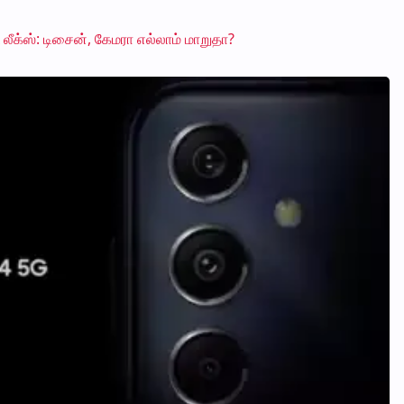
ீக்ஸ்: டிசைன், கேமரா எல்லாம் மாறுதா?