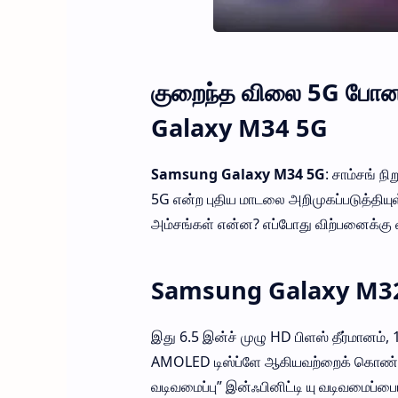
குறைந்த விலை 5G போன
Galaxy M34 5G
Samsung Galaxy M34 5G
: சாம்சங் ந
5G என்ற புதிய மாடலை அறிமுகப்படுத்தியு
அம்சங்கள் என்ன? எப்போது விற்பனைக்கு 
Samsung Galaxy M32 
இது 6.5 இன்ச் முழு HD பிளஸ் தீர்மானம், 12
AMOLED டிஸ்ப்ளே ஆகியவற்றைக் கொண்டுள
வடிவமைப்பு” இன்ஃபினிட்டி யு வடிவமைப்பைய