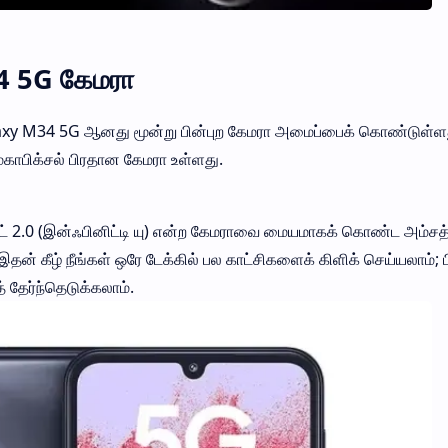
 5G கேமரா
xy M34 5G ஆனது மூன்று பின்புற கேமரா அமைப்பைக் கொண்டுள்ள
காபிக்சல் பிரதான கேமரா உள்ளது.
ாட் 2.0 (இன்ஃபினிட்டி யு) என்ற கேமராவை மையமாகக் கொண்ட அம்சத
இதன் கீழ் நீங்கள் ஒரே டேக்கில் பல காட்சிகளைக் கிளிக் செய்யலாம்; 
் தேர்ந்தெடுக்கலாம்.