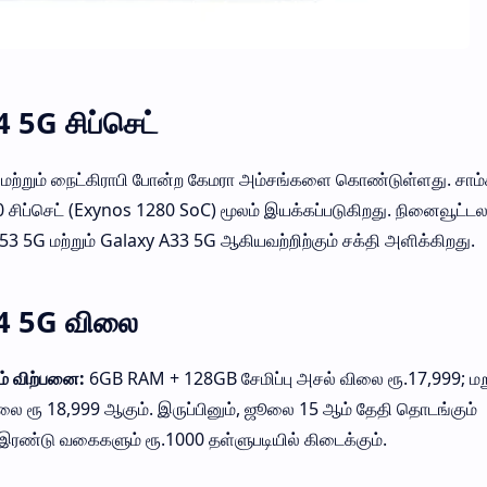
5G சிப்செட்
 மற்றும் நைட்கிராபி போன்ற கேமரா அம்சங்களை கொண்டுள்ளது. சாம்
0 சிப்செட் (Exynos 1280 SoC) மூலம் இயக்கப்படுகிறது. நினைவூட்ட
3 5G மற்றும் Galaxy A33 5G ஆகியவற்றிற்கும் சக்தி அளிக்கிறது.
4 5G விலை
் விற்பனை:
6GB RAM + 128GB சேமிப்பு அசல் விலை ரூ.17,999; மறு
 விலை ரூ 18,999 ஆகும். இருப்பினும், ஜூலை 15 ஆம் தேதி தொடங்கும்
இரண்டு வகைகளும் ரூ.1000 தள்ளுபடியில் கிடைக்கும்.