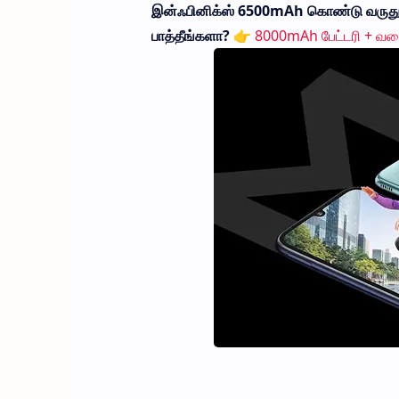
இன்ஃபினிக்ஸ் 6500mAh கொண்டு வருது
பாத்தீங்களா?
👉
8000mAh பேட்டரி + வளை