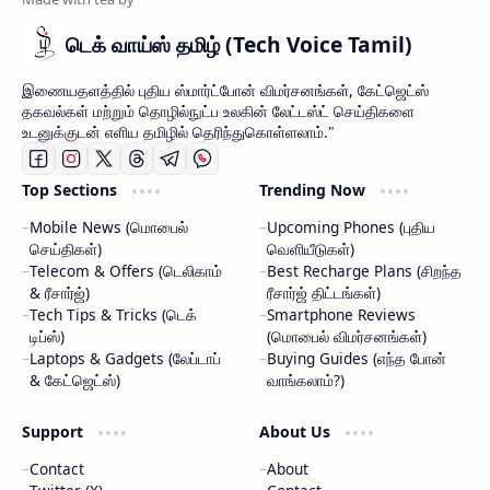
டெக் வாய்ஸ் தமிழ் (Tech Voice Tamil)
இணையதளத்தில் புதிய ஸ்மார்ட்போன் விமர்சனங்கள், கேட்ஜெட்ஸ்
தகவல்கள் மற்றும் தொழில்நுட்ப உலகின் லேட்டஸ்ட் செய்திகளை
உடனுக்குடன் எளிய தமிழில் தெரிந்துகொள்ளலாம்."
Top Sections
Trending Now
Mobile News (மொபைல்
Upcoming Phones (புதிய
செய்திகள்)
வெளியீடுகள்)
Telecom & Offers (டெலிகாம்
Best Recharge Plans (சிறந்த
& ரீசார்ஜ்)
ரீசார்ஜ் திட்டங்கள்)
Tech Tips & Tricks (டெக்
Smartphone Reviews
டிப்ஸ்)
(மொபைல் விமர்சனங்கள்)
Laptops & Gadgets (லேப்டாப்
Buying Guides (எந்த போன்
& கேட்ஜெட்ஸ்)
வாங்கலாம்?)
Support
About Us
Contact
About