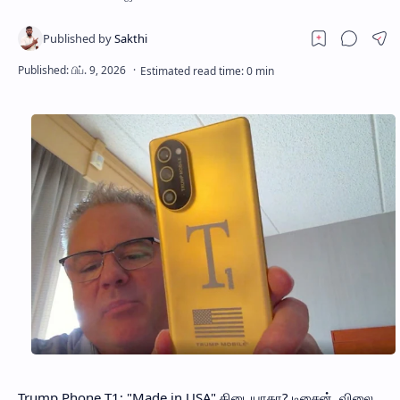
Trump Phone T1: "Made in USA" கிடையாதா? டிசைன், விலை