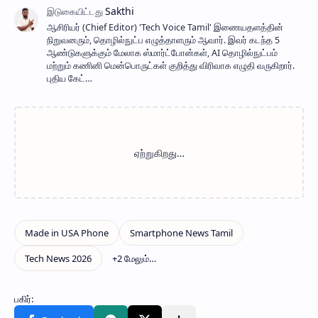
ஆசிரியர் (Chief Editor) ​'Tech Voice Tamil' இணையதளத்தின்
நிறுவனரும், தொழில்நுட்ப எழுத்தாளரும் ஆவார். இவர் கடந்த 5
ஆண்டுகளுக்கும் மேலாக ஸ்மார்ட்போன்கள், AI தொழில்நுட்பம்
மற்றும் கணினி மென்பொருட்கள் குறித்து விரிவாக எழுதி வருகிறார்.
புதிய கேட்…