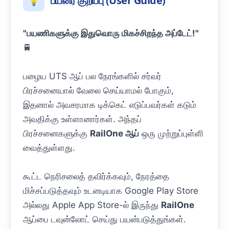
பயனர் குறிப்பு (User Guide)
💡
"பயணிகளுக்கு இதுவொரு மிகச்சிறந்த அப்டேட்!"
🚆
பழைய UTS ஆப் பல நேரங்களில் சர்வர்
பிரச்சனையால் வேலை செய்யாமல் போகும்,
இதனால் அவசரமாக டிக்கெட் எடுப்பவர்கள் கடும்
அவதிக்கு உள்ளானார்கள். அந்தப்
பிரச்சனைகளுக்கு
RailOne ஆப்
ஒரு முற்றுப்புள்ளி
வைத்துள்ளது.
கூட்ட நெரிசலைத் தவிர்க்கவும், நேரத்தை
மிச்சப்படுத்தவும் உடனடியாக Google Play Store
அல்லது Apple App Store-ல் இருந்து
RailOne
ஆப்பை டவுன்லோட் செய்து பயன்படுத்துங்கள்.