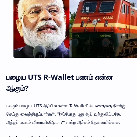
பழைய UTS R-Wallet பணம் என்ன
ஆகும்?
பலரும் பழைய UTS ஆப்பில் உள்ள 'R-Wallet'-ல் பணத்தை ரீசார்ஜ்
செய்து வைத்திருப்பார்கள். "இப்போது புது ஆப் வந்துவிட்டதே,
அந்தப் பணம் வீணாகிவிடுமா?" என்ற அச்சம் தேவையில்லை.