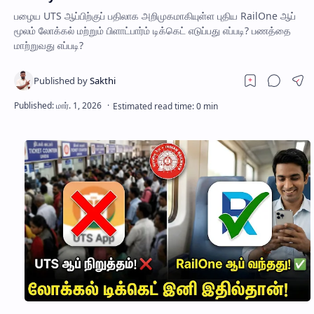
பழைய UTS ஆப்பிற்குப் பதிலாக அறிமுகமாகியுள்ள புதிய RailOne ஆப்
மூலம் லோக்கல் மற்றும் பிளாட்பார்ம் டிக்கெட் எடுப்பது எப்படி? பணத்தை
மாற்றுவது எப்படி?