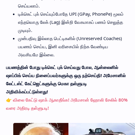
செய்யலாம்.
டிக்கெட் புக் செய்யும்போதே UPI (GPay, PhonePe) மூலம்
எந்தவொரு லேக் (Lag) இன்றி வேகமாகப் பணம் செலுத்த
முடியும்.
முன்பதிவு இல்லாத பெட்டிகளில் (Unreserved Coaches)
பயணம் செய்ய, இனி வரிசையில் நிற்க வேண்டிய
அவசியமே இல்லை.
பயணத்தின் போது டிக்கெட் புக் செய்வது போல, ஆன்லைனில்
ஷாப்பிங் செய்ய நினைப்பவர்களுக்கு ஒரு நற்செய்தி! அமேசானில்
லேட்டஸ்ட் கேட்ஜெட்களுக்கு மெகா தள்ளுபடி
அறிவிக்கப்பட்டுள்ளது!
👉 விலை கேட்டு ஷாக் ஆகாதீங்க! அமேசான் ஹோலி சேலில் 80%
வரை அதிரடி தள்ளுபடி!