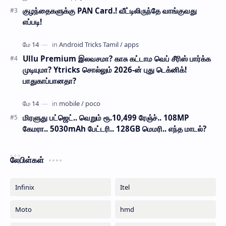
குழந்தைகளுக்கு PAN Card.! வீட்டிலிருந்தே வாங்குவது
எப்படி!
Ullu Premium இலவசமா? காசு கட்டாம வெப் சீரிஸ் பார்க்க
முடியுமா? Ytricks சொல்லும் 2026-ன் புது டெக்னிக்!
பாதுகாப்பானதா?
மிரளுது பட்ஜெட்.. வெறும் ரூ.10,499 ரேஞ்ச்.. 108MP
கேமரா.. 5030mAh பேட்டரி.. 128GB மெமரி.. எந்த மாடல்?
லேபிள்கள்