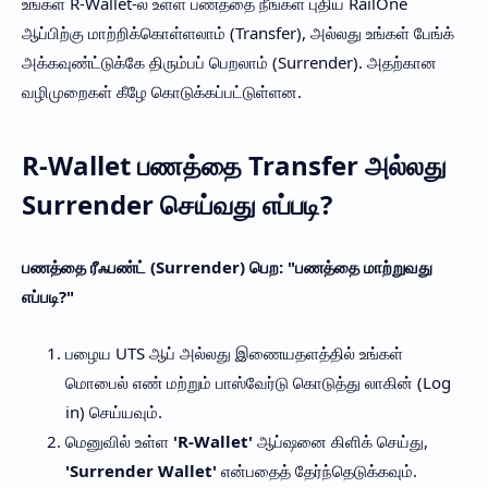
உங்கள் R-Wallet-ல் உள்ள பணத்தை நீங்கள் புதிய RailOne
ஆப்பிற்கு மாற்றிக்கொள்ளலாம் (Transfer), அல்லது உங்கள் பேங்க்
அக்கவுண்ட்டுக்கே திரும்பப் பெறலாம் (Surrender). அதற்கான
வழிமுறைகள் கீழே கொடுக்கப்பட்டுள்ளன.
R-Wallet பணத்தை Transfer அல்லது
Surrender செய்வது எப்படி?
பணத்தை ரீஃபண்ட் (Surrender) பெற: "பணத்தை மாற்றுவது
எப்படி?"
பழைய UTS ஆப் அல்லது இணையதளத்தில் உங்கள்
மொபைல் எண் மற்றும் பாஸ்வேர்டு கொடுத்து லாகின் (Log
in) செய்யவும்.
மெனுவில் உள்ள
'R-Wallet'
ஆப்ஷனை கிளிக் செய்து,
'Surrender Wallet'
என்பதைத் தேர்ந்தெடுக்கவும்.