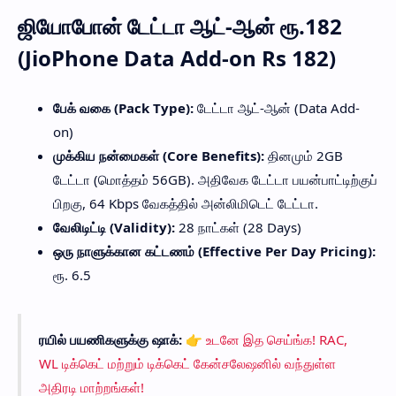
ஜியோபோன் டேட்டா ஆட்-ஆன் ரூ.182
(JioPhone Data Add-on Rs 182)
பேக் வகை (Pack Type):
டேட்டா ஆட்-ஆன் (Data Add-
on)
முக்கிய நன்மைகள் (Core Benefits):
தினமும் 2GB
டேட்டா (மொத்தம் 56GB). அதிவேக டேட்டா பயன்பாட்டிற்குப்
பிறகு, 64 Kbps வேகத்தில் அன்லிமிடெட் டேட்டா.
வேலிடிட்டி (Validity):
28 நாட்கள் (28 Days)
ஒரு நாளுக்கான கட்டணம் (Effective Per Day Pricing):
ரூ. 6.5
ரயில் பயணிகளுக்கு ஷாக்:
👉
உடனே இத செய்ங்க! RAC,
WL டிக்கெட் மற்றும் டிக்கெட் கேன்சலேஷனில் வந்துள்ள
அதிரடி மாற்றங்கள்!