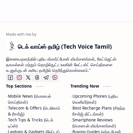
டெக் வாய்ஸ் தமிழ் (Tech Voice Tamil)
இணையதளத்தில் புதிய ஸ்மார்ட்போன் விமர்சனங்கள், கேட்ஜெட்ஸ்
தகவல்கள் மற்றும் தொழில்நுட்ப உலகின் லேட்டஸ்ட் செய்திகளை
உடனுக்குடன் எளிய தமிழில் தெரிந்துகொள்ளலாம்."
Top Sections
Trending Now
Mobile News (மொபைல்
Upcoming Phones (புதிய
செய்திகள்)
வெளியீடுகள்)
Telecom & Offers (டெலிகாம்
Best Recharge Plans (சிறந்த
& ரீசார்ஜ்)
ரீசார்ஜ் திட்டங்கள்)
Tech Tips & Tricks (டெக்
Smartphone Reviews
டிப்ஸ்)
(மொபைல் விமர்சனங்கள்)
Laptops & Gadgets (லேப்டாப்
Buying Guides (எந்த போன்