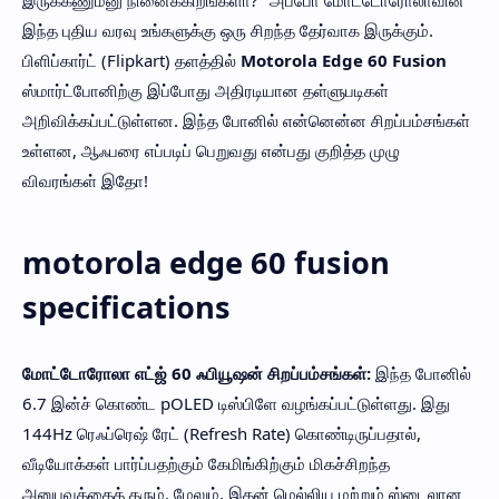
இந்த புதிய வரவு உங்களுக்கு ஒரு சிறந்த தேர்வாக இருக்கும்.
பிளிப்கார்ட் (Flipkart) தளத்தில்
Motorola Edge 60 Fusion
ஸ்மார்ட்போனிற்கு இப்போது அதிரடியான தள்ளுபடிகள்
அறிவிக்கப்பட்டுள்ளன. இந்த போனில் என்னென்ன சிறப்பம்சங்கள்
உள்ளன, ஆஃபரை எப்படிப் பெறுவது என்பது குறித்த முழு
விவரங்கள் இதோ!
motorola edge 60 fusion
specifications
மோட்டோரோலா எட்ஜ் 60 ஃபியூஷன் சிறப்பம்சங்கள்:
இந்த போனில்
6.7 இன்ச் கொண்ட pOLED டிஸ்பிளே வழங்கப்பட்டுள்ளது. இது
144Hz ரெஃப்ரெஷ் ரேட் (Refresh Rate) கொண்டிருப்பதால்,
வீடியோக்கள் பார்ப்பதற்கும் கேமிங்கிற்கும் மிகச்சிறந்த
அனுபவத்தைத் தரும். மேலும், இதன் மெல்லிய மற்றும் ஸ்டைலான