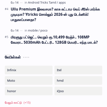
Ullu Premium இலவசமா? காசு கட்டாம வெப் சீரிஸ் பார்க்க
முடியுமா? Ytricks சொல்லும் 2026-ன் புது டெக்னிக்!
பாதுகாப்பானதா?
மிரளுது பட்ஜெட்.. வெறும் ரூ.10,499 ரேஞ்ச்.. 108MP
கேமரா.. 5030mAh பேட்டரி.. 128GB மெமரி.. எந்த மாடல்?
லேபிள்கள்