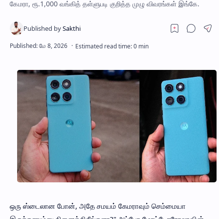
கேமரா, ரூ.1,000 வங்கித் தள்ளுபடி குறித்த முழு விவரங்கள் இங்கே.
ஒரு ஸ்டைலான போன், அதே சமயம் கேமராவும் செம்மையா
இருக்கணும்னு நினைக்கிறீங்களா?" அப்போ மோட்டோரோலாவின்