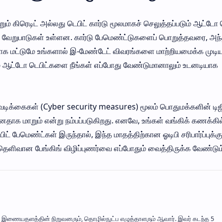
ும் கிரெடிட் அல்லது டெபிட் கார்டு மூலமாகச் செலுத்தப்படும் ஆட்டோ 
 வேறுபாடுகள் உள்ளன. கார்டு பேமெண்ட்டுகளைப் பொறுத்தவரை, அந்
மாக மட்டுமே உங்களால் இ-மேண்டேட் விவரங்களை மாற்றியமைக்க முடியு
ும் ஆட்டோ டெபிட்களை நீங்கள் எப்போது வேண்டுமானாலும் உடனடியாக
 நடவடிக்கைகள் (Cyber security measures) மூலம் பொதுமக்களின் டிஜி
னதாக மாறும் என்று நம்பப்படுகிறது. எனவே, உங்கள் வங்கிக் கணக்கில
ேமெண்ட்கள் இருந்தால், இந்த மாதத்திற்கான ஓடிபி சரிபார்ப்புக்கு
தெளிவான பேங்கிங் விழிப்புணர்வை எப்போதும் வைத்திருக்க வேண்டும
mil' இணையதளத்தின் நிறுவனரும், தொழில்நுட்ப எழுத்தாளரும் ஆவார். இவர் கடந்த 5