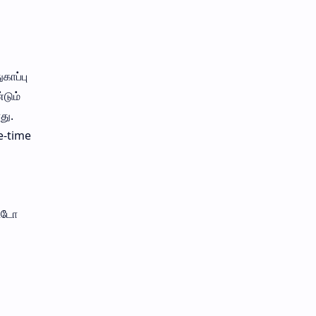
காப்பு
டும்
து.
e-time
்டோ