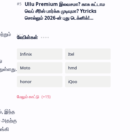
Ullu Premium இலவசமா? காசு கட்டாம
வெப் சீரிஸ் பார்க்க முடியுமா? Ytricks
சொல்லும் 2026-ன் புது டெக்னிக்!
பாதுகாப்பானதா?
ற்றும்
லேபிள்கள்
ு
துள்ளது.
், இந்த
் அதற்கு
ங்கி
ல