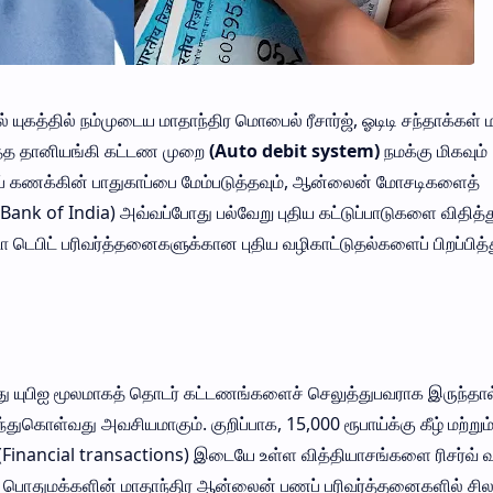
 யுகத்தில் நம்முடைய மாதாந்திர மொபைல் ரீசார்ஜ், ஓடிடி சந்தாக்கள் ம
த்த தானியங்கி கட்டண முறை
(Auto debit system)
நமக்கு மிகவும்
ப் கணக்கின் பாதுகாப்பை மேம்படுத்தவும், ஆன்லைன் மோசடிகளைத்
e Bank of India) அவ்வப்போது பல்வேறு புதிய கட்டுப்பாடுகளை விதித்த
டெபிட் பரிவர்த்தனைகளுக்கான புதிய வழிகாட்டுதல்களைப் பிறப்பித்
அல்லது யுபிஐ மூலமாகத் தொடர் கட்டணங்களைச் செலுத்துபவராக இருந்தால
கொள்வது அவசியமாகும். குறிப்பாக, 15,000 ரூபாய்க்கு கீழ் மற்றும
 (Financial transactions) இடையே உள்ள வித்தியாசங்களை ரிசர்வ் வ
 பொதுமக்களின் மாதாந்திர ஆன்லைன் பணப் பரிவர்த்தனைகளில் சி