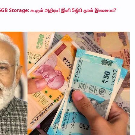
GB Storage: கூகுள் அதிரடி! இனி 5ஜிபி தான் இலவசமா?