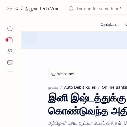
டெக் நியூஸ்: Tech Voice Tamil - தமிழ் டெக் & 2026 AI செய்திகள்.
Sub Menu
Auto Debit Rules
Online Banki
முகப்பு
இனி இஷ்டத்துக்கு
கொண்டுவந்த அதிரட
ஆர்பிஐ-ன் புதிய ஆட்டோ டெபிட் விதிகள்! UP