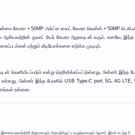
ுதன்மை கேமரா + 50MP அல்ட்ரா வைட் கேமரா லென்ஸ் + 50MP டெலி
ஆகியவற்றின் குவாட் ரியர் கேமரா ஆதரவுடன் வரும். எனவே, இந்த
ப்படங்கள் மற்றும் வீடியோக்களை எடுக்க முடியும்.
டன் வெளியிடப்படும் என்று தெரிவிக்கப்பட்டுள்ளது. பின்னர் இந்த ப
சதி உள்ளது. பின்னர் இந்த போனில் USB Type-C port, 5G, 4G LTE, 
்சங்கள் உள்ளன.
mil' இணையதளத்தின் நிறுவனரும், தொழில்நுட்ப எழுத்தாளரும் ஆவார். இவர் கடந்த 5