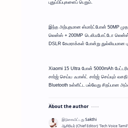
புதுப்பிப்புகளைப் பெறும்.
இந்த அற்புதமான ஸ்மார்ட்போன் 50MP ம
லென்ஸ் + 200MP டெலிஃபோட்டோ லென்ஸ் 
DSLR கேமராக்கள் போன்று துல்லியமான புகை
Xiaomi 15 Ultra போன் 5000mAh பேட்டரியு
சார்ஜ் செய்ய ஃபாஸ்ட் சார்ஜ் செய்யும் வ
Bluetooth உள்ளிட்ட பல்வேறு சிறப்பான அம
About the author
ஆசிரியர் (Chief Editor) ​'Tech Voice Ta