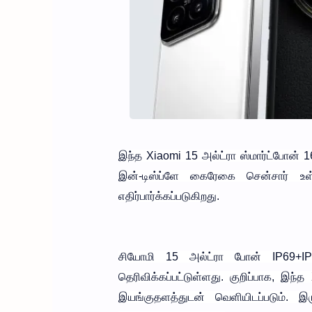
இந்த Xiaomi 15 அல்ட்ரா ஸ்மார்ட்போன் 1
இன்-டிஸ்ப்ளே கைரேகை சென்சார் உ
எதிர்பார்க்கப்படுகிறது.
சியோமி 15 அல்ட்ரா போன் IP69+IP68
தெரிவிக்கப்பட்டுள்ளது. குறிப்பாக, 
இயங்குதளத்துடன் வெளியிடப்படும். இருப