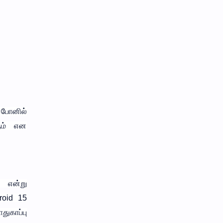
த போனில்
ும் என
் என்று
roid 15
ுகாப்பு