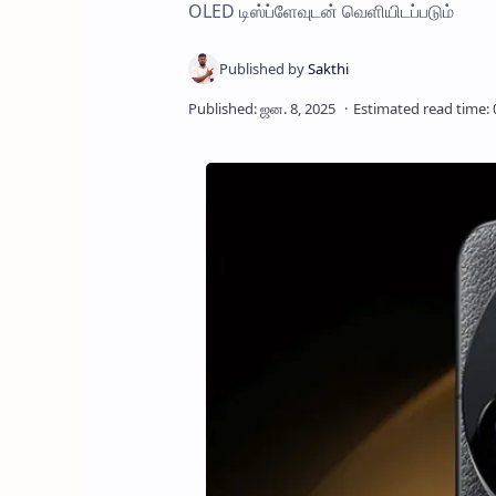
OLED டிஸ்ப்ளேவுடன் வெளியிடப்படும்