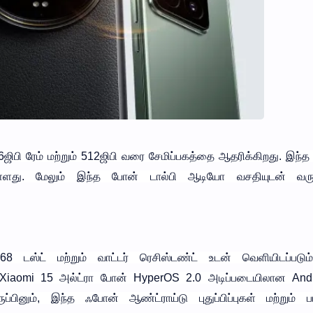
6ஜிபி ரேம் மற்றும் 512ஜிபி வரை சேமிப்பகத்தை ஆதரிக்கிறது. இந்
ள்ளது. மேலும் இந்த போன் டால்பி ஆடியோ வசதியுடன் வர
 டஸ்ட் மற்றும் வாட்டர் ரெசிஸ்டண்ட் உடன் வெளியிடப்படும
இந்த Xiaomi 15 அல்ட்ரா போன் HyperOS 2.0 அடிப்படையிலான And
்பினும், இந்த ஃபோன் ஆண்ட்ராய்டு புதுப்பிப்புகள் மற்றும் பாத