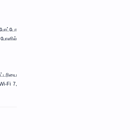
ஃபோட்டோ
 போனில்
ேட்டரியை
Wi-Fi 7,