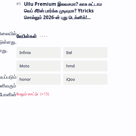
Ullu Premium இலவசமா? காசு கட்டாம
வெப் சீரிஸ் பார்க்க முடியுமா? Ytricks
சொல்லும் 2026-ன் புது டெக்னிக்!
பாதுகாப்பானதா?
விலையில்
லேபிள்கள்
ுள்ளது.
ளது.
ப்படும்
ளிவரும்
போனின்