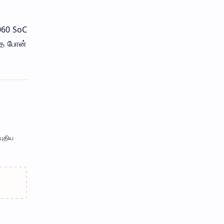
7060 SoC
்த போன்
புதிய