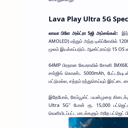
Lava Play Ultra 5G Spec
லாவா பிளே அல்ட்ரா 5ஜி அம்சங்கள்:
இந்
AMOLED) மற்றும் அந்த டிஸ்ப்ளேவில் 120H
மூலம் இயக்கப்படும். ஆண்ட்ராய்டு 15 OS எத
64MP பிரதான கேமராவில் சோனி IMX682 
சார்ஜிங் கொண்ட 5000mAh, பேட்டரியுடன்
மட்டுமல்ல, சத்தம் ரத்துசெய்யும் இரட்டை ம
இதேபோல், கேம்பூஸ்ட் பயன்முறை கிடைக்க
Ultra 5G" போன் ரூ. 15,000 பட்ஜெட்டி
வெளியிடப்பட்ட மாடல்களும் அதே பட்ஜெட் பி