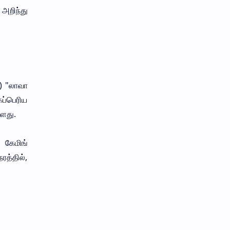
 அறிந்து
) "லாவா
கப்பெரிய
்ளது.
 கேமிங்
ரத்தில்,