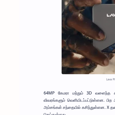
Lava Pl
64MP கேமரா மற்றும் 3D வளைந்த காட்ச
விவரங்களும் வெளியிடப்பட்டுள்ளன. பிற அ
அம்சங்கள் சந்தையில் கசிந்துள்ளன. X தளத
செய்துள்ளது.