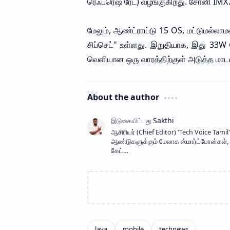
ரெஃப்ரெஷ் ரேட்) வழங்குகிறது. சோனி I
மேலும், ஆண்ட்ராய்டு 15 OS, மட்டுமல்லாம
சிப்செட்" உள்ளது. இறுதியாக, இது 33W
வெளியான ஒரு வாரத்திற்குள் அடுத்த மாடல் 
About the author
ஆசிரியர் (Chief Editor) ​'Tech Voice Ta
ஆண்டுகளுக்கும் மேலாக ஸ்மார்ட்போன்கள், AI
கேட்…