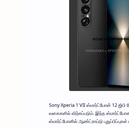
Sony Xperia 1 VII ஸ்மார்ட்போன் 12 ஜிபி ர
வகைகளில் விற்கப்படும். இந்த ஸ்மார்ட்ப
ஸ்மார்ட்போனில் ஆண்ட்ராய்டு புதுப்பிப்புகள் ம