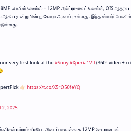
் 48MP மெயின் லென்ஸ் + 12MP அல்ட்ரா-வைட் லென்ஸ், OIS ஆதரவுட
கிய மூன்று பின்புற கேமரா அமைப்பு உள்ளது. இந்த ஸ்மார்ட்போனில
்டுள்ளது.
our very first look at the
#Sony
#Xperia1VII
(360° video + cr
😏
pertPick 👉🏻
https://t.co/X5rO50feYQ
l 2, 2025
ல்ஃபிகள் மற்றும் வீடியோ அழைப்புகளுக்காக 12MP கேமராவுடன்