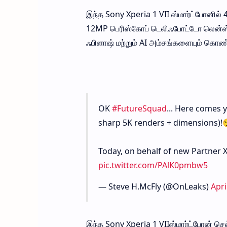
இந்த Sony Xperia 1 VII ஸ்மார்ட்போனில
12MP பெரிஸ்கோப் டெலிஃபோட்டோ லென்ஸ் ஆ
ஃபிளாஷ் மற்றும் AI அம்சங்களையும் கொண
OK
#FutureSquad
... Here comes y
sharp 5K renders + dimensions)!
Today, on behalf of new Partner X
pic.twitter.com/PAlK0pmbw5
— Steve H.McFly (@OnLeaks)
Apri
இந்த Sony Xperia 1 VIIஸ்மார்ட்போன் செ