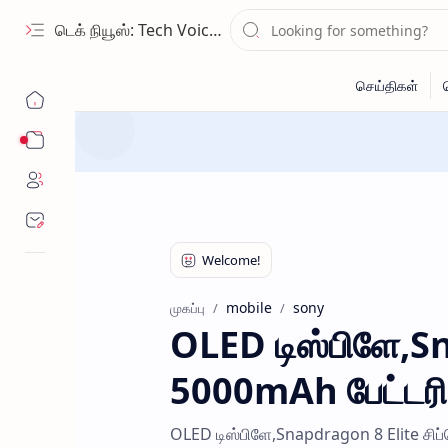
டெக் நியூஸ்: Tech Voice Tamil - தமிழ் டெக் & 2026 AI செய்திகள்.
Sub Menu
mobile
sony
முகப்பு
OLED டிஸ்பிளே,Sn
5000mAh பேட்டரி 
OLED டிஸ்பிளே,Snapdragon 8 Elite சிப்ச