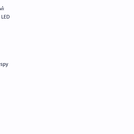
ன்
் LED
ispy