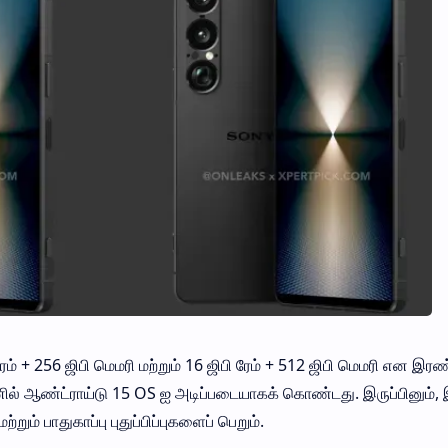
ேம் + 256 ஜிபி மெமரி மற்றும் 16 ஜிபி ரேம் + 512 ஜிபி மெமரி என இரண
ோனில் ஆண்ட்ராய்டு 15 OS ஐ அடிப்படையாகக் கொண்டது. இருப்பினும், 
ற்றும் பாதுகாப்பு புதுப்பிப்புகளைப் பெறும்.