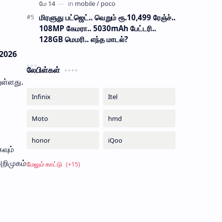
மிரளுது பட்ஜெட்.. வெறும் ரூ.10,499 ரேஞ்ச்..
108MP கேமரா.. 5030mAh பேட்டரி..
128GB மெமரி.. எந்த மாடல்?
 2026
லேபிள்கள்
ள்ளது.
வும்
அறிமுகம்