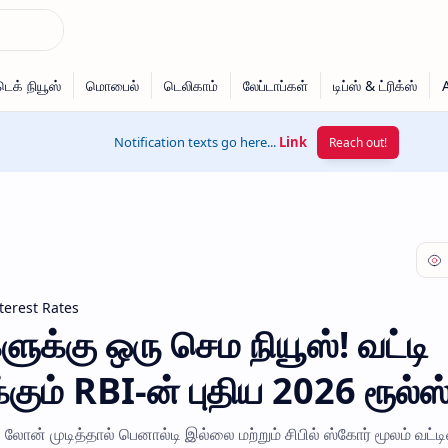
Notification texts go here...
Link
Reach out!
terest Rates
ுக்கு ஒரு செம நியூஸ்! வட்டி
ும் RBI-ன் புதிய 2026 ரூல்ஸ்
ே லோன் முடித்தால் பெனால்டி இல்லை மற்றும் சிபில் ஸ்கோர் மூலம் வட்