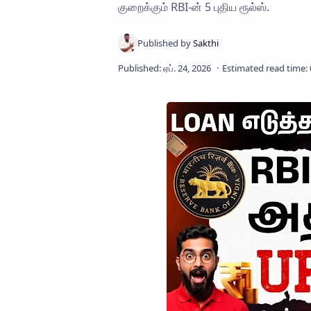
குறைக்கும் RBI-ன் 5 புதிய ரூல்ஸ்.