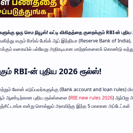
்கு ஒரு செம நியூஸ்! வட்டி விகிதத்தை குறைக்கும் RBI-ன் புதிய
ித்து வரும் ரிசர்வ் பேங்க் ஆப் இந்தியா (Reserve Bank of India),
்கும் வகையில் பல்வேறு அதிரடியான மாற்றங்களைக் கொண்டு வந்து
ும் RBI-ன் புதிய 2026 ரூல்ஸ்!
மற்றும் லோன் எடுப்பவர்களுக்கு (Bank account and loan rules) மிக
ம் ஆண்டிற்கான புதிய ரூல்ஸ்களை (
RBI new rules 2026
) ஆர்பிஐ 
ஞ்சிட்டாங்க என்று சொல்லும் அளவிற்கு இந்த 5 மாஸான அப்டேட்கள்