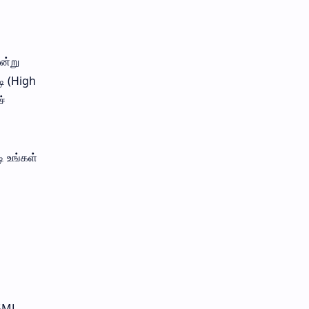
ன்று
டி (High
ச்
ி உங்கள்
 GML